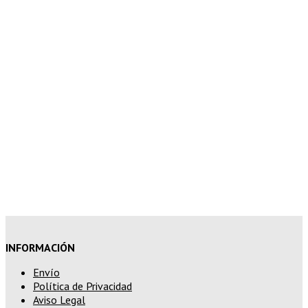
superior a 100€
7% de descuento en tu pedido
superior a 150€
10% de descuento en tu pedido
superior a 200€
15% de descuento en pedidos
superiores a 250€
INFORMACIÓN
Envío
Política de Privacidad
Aviso Legal