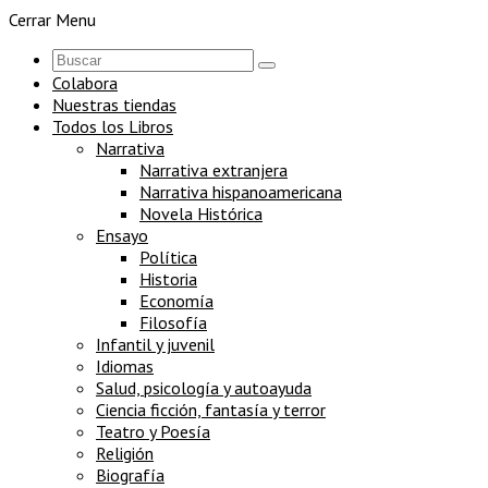
Cerrar Menu
Colabora
Nuestras tiendas
Todos los Libros
Narrativa
Narrativa extranjera
Narrativa hispanoamericana
Novela Histórica
Ensayo
Política
Historia
Economía
Filosofía
Infantil y juvenil
Idiomas
Salud, psicología y autoayuda
Ciencia ficción, fantasía y terror
Teatro y Poesía
Religión
Biografía