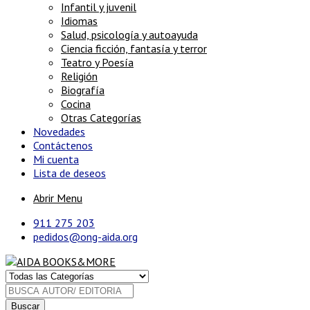
Infantil y juvenil
Idiomas
Salud, psicología y autoayuda
Ciencia ficción, fantasía y terror
Teatro y Poesía
Religión
Biografía
Cocina
Otras Categorías
Novedades
Contáctenos
Mi cuenta
Lista de deseos
Abrir Menu
911 275 203
pedidos@ong-aida.org
Buscar