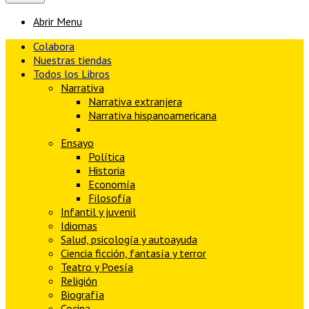
Abrir Menu
Colabora
Nuestras tiendas
Todos los Libros
Narrativa
Narrativa extranjera
Narrativa hispanoamericana
Novela Histórica
Ensayo
Política
Historia
Economía
Filosofía
Infantil y juvenil
Idiomas
Salud, psicología y autoayuda
Ciencia ficción, fantasía y terror
Teatro y Poesía
Religión
Biografía
Cocina