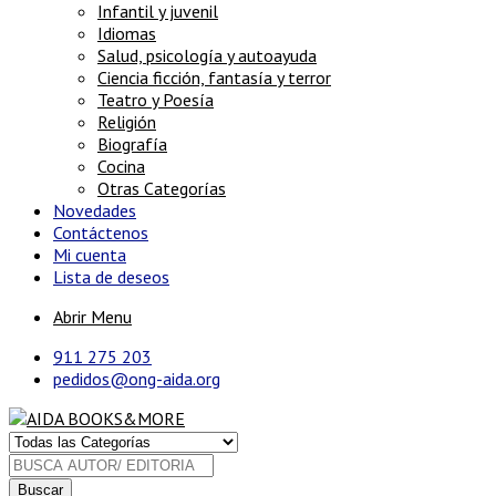
Infantil y juvenil
Idiomas
Salud, psicología y autoayuda
Ciencia ficción, fantasía y terror
Teatro y Poesía
Religión
Biografía
Cocina
Otras Categorías
Novedades
Contáctenos
Mi cuenta
Lista de deseos
Abrir Menu
911 275 203
pedidos@ong-aida.org
Buscar