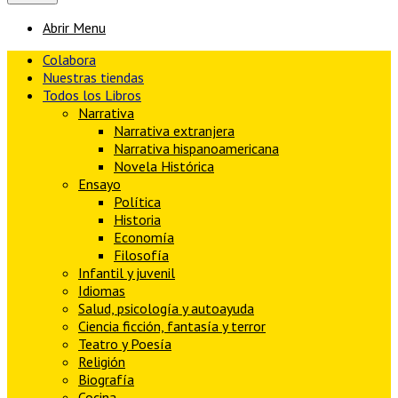
Abrir Menu
Colabora
Nuestras tiendas
Todos los Libros
Narrativa
Narrativa extranjera
Narrativa hispanoamericana
Novela Histórica
Ensayo
Política
Historia
Economía
Filosofía
Infantil y juvenil
Idiomas
Salud, psicología y autoayuda
Ciencia ficción, fantasía y terror
Teatro y Poesía
Religión
Biografía
Cocina