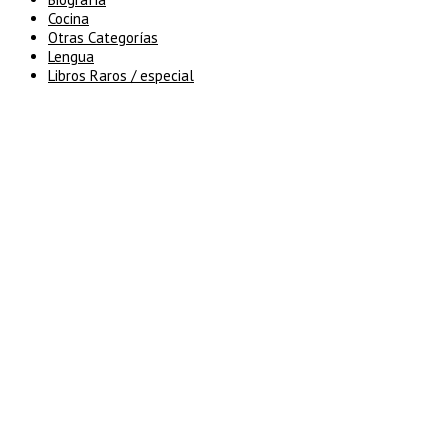
Cocina
Otras Categorías
Lengua
Libros Raros / especial
5% de descuento en tu pedido
superior a 100€
7% de descuento en tu pedido
superior a 150€
10% de descuento en tu pedido
superior a 200€
15% de descuento en pedidos
superiores a 250€