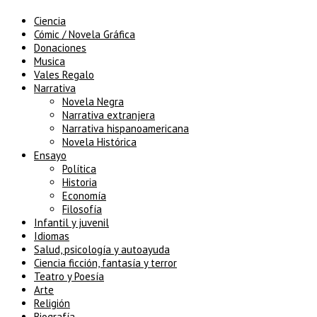
Ciencia
Cómic / Novela Gráfica
Donaciones
Musica
Vales Regalo
Narrativa
Novela Negra
Narrativa extranjera
Narrativa hispanoamericana
Novela Histórica
Ensayo
Política
Historia
Economía
Filosofía
Infantil y juvenil
Idiomas
Salud, psicología y autoayuda
Ciencia ficción, fantasía y terror
Teatro y Poesía
Arte
Religión
Biografía