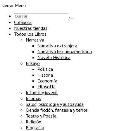
Cerrar Menu
Colabora
Nuestras tiendas
Todos los Libros
Narrativa
Narrativa extranjera
Narrativa hispanoamericana
Novela Histórica
Ensayo
Política
Historia
Economía
Filosofía
Infantil y juvenil
Idiomas
Salud, psicología y autoayuda
Ciencia ficción, fantasía y terror
Teatro y Poesía
Religión
Biografía