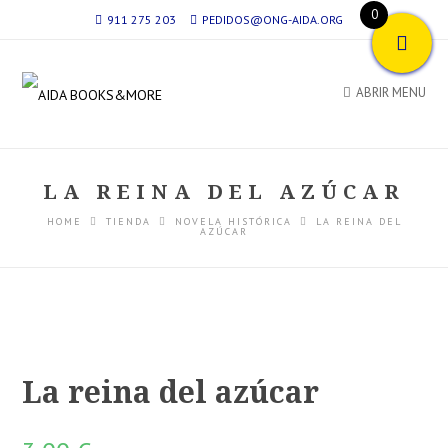
0
911 275 203
PEDIDOS@ONG-AIDA.ORG
ABRIR MENU
LA REINA DEL AZÚCAR
HOME
TIENDA
NOVELA HISTÓRICA
LA REINA DEL
AZÚCAR
La reina del azúcar