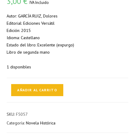
3,00
€
IVA Incluido
Autor: GARCÍA RUIZ, Dolores
Editorial: Ediciones Versátil
Edición: 2015
Idioma: Castellano
Estado del libro: Excelente (expurgo)
Libro de segunda mano
1 disponibles
La
AÑADIR AL CARRITO
reina
del
azúcar
SKU:
F5057
cantidad
Categoría:
Novela Histórica