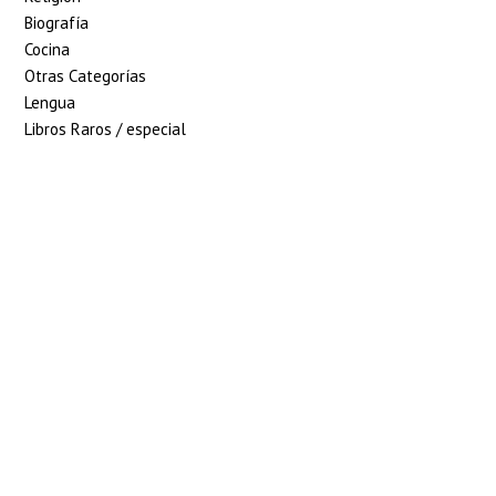
Biografía
Cocina
Otras Categorías
Lengua
Libros Raros / especial
5% de descuento en
tu pedido superior
a 100€
7% de descuento en
tu pedido superior
a 150€