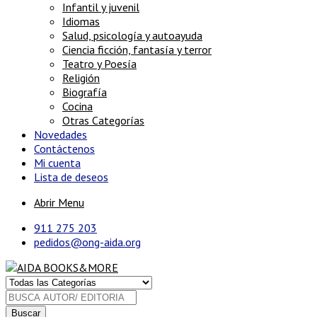
Infantil y juvenil
Idiomas
Salud, psicología y autoayuda
Ciencia ficción, fantasía y terror
Teatro y Poesía
Religión
Biografía
Cocina
Otras Categorías
Novedades
Contáctenos
Mi cuenta
Lista de deseos
Abrir Menu
911 275 203
pedidos@ong-aida.org
Buscar