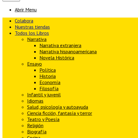
Abrir Menu
Colabora
Nuestras tiendas
Todos los Libros
Narrativa
Narrativa extranjera
Narrativa hispanoamericana
Novela Histórica
Ensayo
Política
Historia
Economía
Filosofía
Infantil y juvenil
Idiomas
Salud, psicología y autoayuda
Ciencia ficción, fantasía y terror
Teatro y Poesía
Religión
Biografía
Cocina