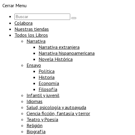
Cerrar Menu
Colabora
Nuestras tiendas
Todos los Libros
Narrativa
Narrativa extranjera
Narrativa hispanoamericana
Novela Histórica
Ensayo
Política
Historia
Economía
Filosofía
Infantil y juvenil
Idiomas
Salud, psicología y autoayuda
Ciencia ficción, fantasía y terror
Teatro y Poesía
Religión
Biografía