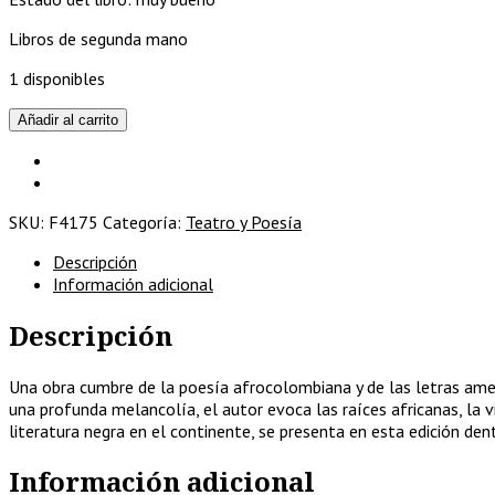
Libros de segunda mano
1 disponibles
Tambores
Añadir al carrito
en
la
noche
cantidad
SKU:
F4175
Categoría:
Teatro y Poesía
Descripción
Información adicional
Descripción
Una obra cumbre de la poesía afrocolombiana y de las letras ameri
una profunda melancolía, el autor evoca las raíces africanas, la 
literatura negra en el continente, se presenta en esta edición den
Información adicional