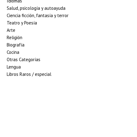
Idiomas
Salud, psicología y autoayuda
Ciencia ficción, fantasía y terror
Teatro y Poesía
Arte
Religión
Biografía
Cocina
Otras Categorías
Lengua
Libros Raros / especial
5% de descuento en
tu pedido superior
a 100€