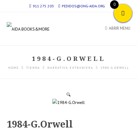
0
911 275 203
PEDIDOS@ONG-AIDA.ORG
ABRIR MENU
1984-G.ORWELL
HOME
TIENDA
NARRATIVA EXTRANJERA
1984-G.ORWELL
🔍
1984-G.Orwell