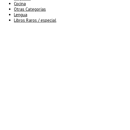
Cocina
Otras Categorías
Lengua
Libros Raros / especial
5% de descuento en tu pedido
superior a 100€
7% de descuento en tu pedido
superior a 150€
10% de descuento en tu pedido
superior a 200€
15% de descuento en pedidos
superiores a 250€