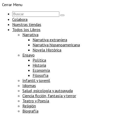
Cerrar Menu
Colabora
Nuestras tiendas
Todos los Libros
Narrativa
Narrativa extranjera
Narrativa hispanoamericana
Novela Histórica
Ensayo
Política
Historia
Economía
Filosofía
Infantil y juvenil
Idiomas
Salud, psicología y autoayuda
Ciencia ficción, fantasía y terror
Teatro y Poesía
Religión
Biografía