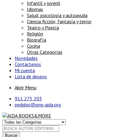
Infantil y juvenil
Idiomas
Salud, psicología y autoayuda
Ciencia ficción, fantasía y terror
Teatro y Poesía
Religión
Biografía
Cocina
Otras Categorías
Novedades
Contáctenos
Mi cuenta
Lista de deseos
Abrir Menu
911 275 203
pedidos@ong-aida.org
Buscar