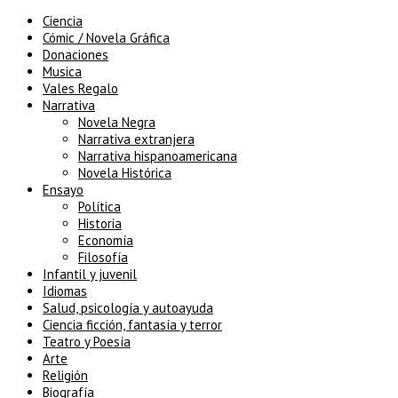
Ciencia
Cómic / Novela Gráfica
Donaciones
Musica
Vales Regalo
Narrativa
Novela Negra
Narrativa extranjera
Narrativa hispanoamericana
Novela Histórica
Ensayo
Política
Historia
Economía
Filosofía
Infantil y juvenil
Idiomas
Salud, psicología y autoayuda
Ciencia ficción, fantasía y terror
Teatro y Poesía
Arte
Religión
Biografía