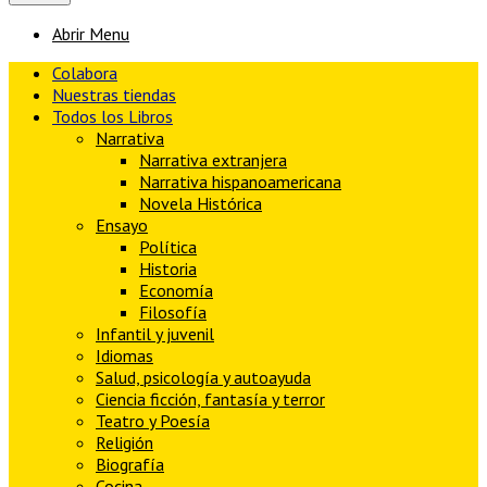
Abrir Menu
Colabora
Nuestras tiendas
Todos los Libros
Narrativa
Narrativa extranjera
Narrativa hispanoamericana
Novela Histórica
Ensayo
Política
Historia
Economía
Filosofía
Infantil y juvenil
Idiomas
Salud, psicología y autoayuda
Ciencia ficción, fantasía y terror
Teatro y Poesía
Religión
Biografía
Cocina