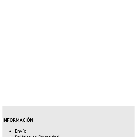
5% de descuento en tu pedido
superior a 100€
7% de descuento en tu pedido
superior a 150€
10% de descuento en tu pedido
superior a 200€
15% de descuento en pedidos
superiores a 250€
INFORMACIÓN
Envío
Política de Privacidad