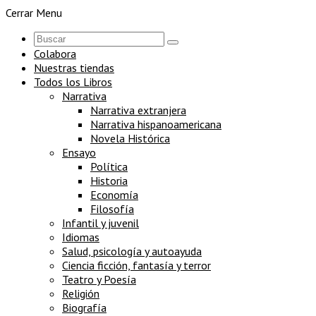
Cerrar Menu
Colabora
Nuestras tiendas
Todos los Libros
Narrativa
Narrativa extranjera
Narrativa hispanoamericana
Novela Histórica
Ensayo
Política
Historia
Economía
Filosofía
Infantil y juvenil
Idiomas
Salud, psicología y autoayuda
Ciencia ficción, fantasía y terror
Teatro y Poesía
Religión
Biografía