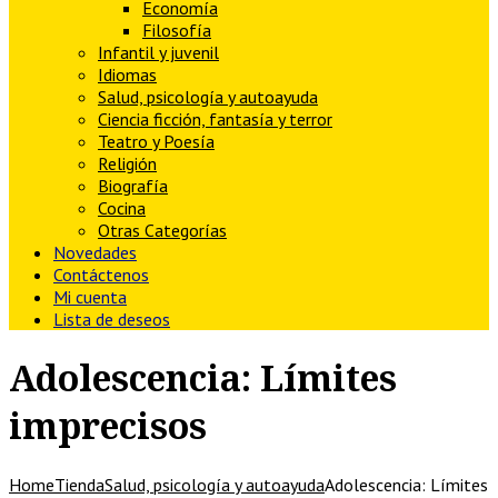
Economía
Filosofía
Infantil y juvenil
Idiomas
Salud, psicología y autoayuda
Ciencia ficción, fantasía y terror
Teatro y Poesía
Religión
Biografía
Cocina
Otras Categorías
Novedades
Contáctenos
Mi cuenta
Lista de deseos
Adolescencia: Límites
imprecisos
Home
Tienda
Salud, psicología y autoayuda
Adolescencia: Límites