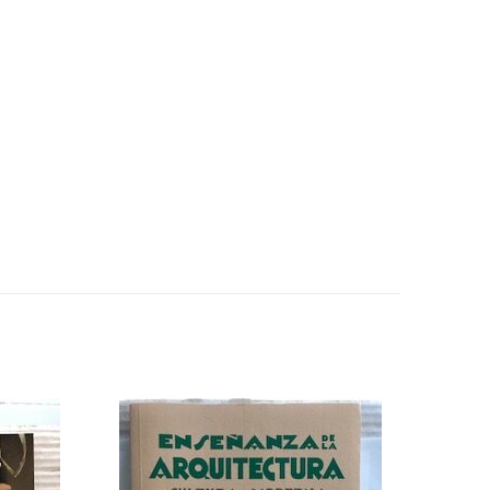
oráneo,
5% de
7% de
descuento
descuento
s
en tu
en tu
s
pedido
pedido
superior a
superior a
100€
150€