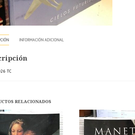
Contemp
2005
cantidad
PCIÓN
INFORMACIÓN ADICIONAL
cripción
026 TC
10% de
15% de
nto
descuento
descuento
en tu
en pedido
UCTOS RELACIONADOS
pedido
superiore
r a
superior a
a 250€
200€