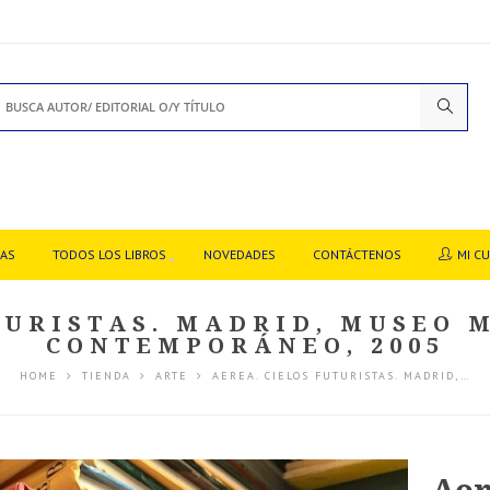
DAS
TODOS LOS LIBROS
NOVEDADES
CONTÁCTENOS
MI C
TURISTAS. MADRID, MUSEO 
CONTEMPORÁNEO, 2005
HOME
TIENDA
ARTE
AEREA. CIELOS FUTURISTAS. MADRID,…