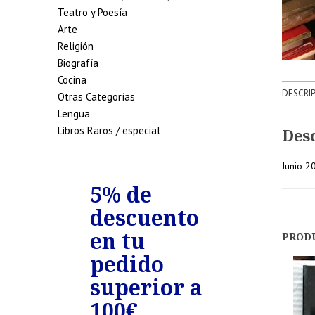
Teatro y Poesía
Arte
Religión
Biografía
Cocina
DESCRI
Otras Categorías
Lengua
Libros Raros / especial
Des
Junio 2
de
5% de
7% de
uento
descuento
descue
edidos
en tu
en tu
PROD
riores
pedido
pedido
0€
superior a
superio
100€
150€