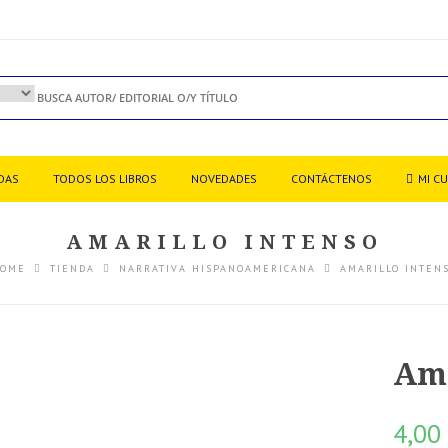
DAS
TODOS LOS LIBROS
NOVEDADES
CONTÁCTENOS
MI C
AMARILLO INTENSO
OME
TIENDA
NARRATIVA HISPANOAMERICANA
AMARILLO INTEN
Ama
4,0