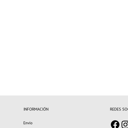
pedidos
superiores a
250€
INFORMACIÓN
REDES SO
Fac
I
Envío