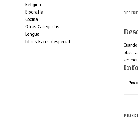
Religión
Biografía
DESCRI
Cocina
Otras Categorías
Des
Lengua
Libros Raros / especial
Cuando 
observa
ser mor
Inf
5% de
Peso
descuento en tu
pedido superior
a 100€
PROD