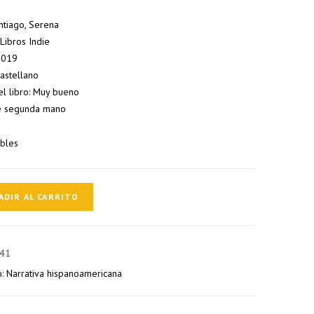
ntiago, Serena
: Libros Indie
 2019
Castellano
el libro: Muy bueno
e segunda mano
ibles
ADIR AL CARRITO
41
a:
Narrativa hispanoamericana