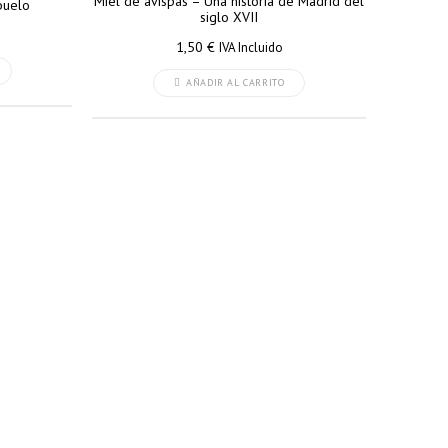
Miel de avispas – Una historia de Madrid del
abuelo
siglo XVII
1,50
€
IVA Incluido
AÑADIR AL CARRITO