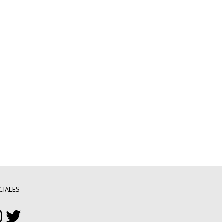
CIALES
ebook
nstagram
Twitter