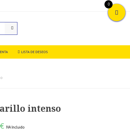
0
UENTA
LISTA DE DESEOS
SO
rillo intenso
0
€
IVA Incluido