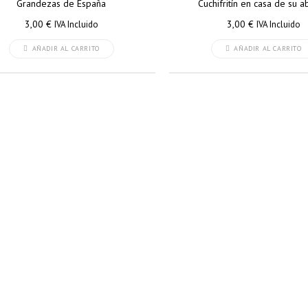
Grandezas de España
Cuchifritín en casa de su 
3,00
€
3,00
€
IVA Incluido
IVA Incluido
AÑADIR AL CARRITO
AÑADIR AL CARRITO