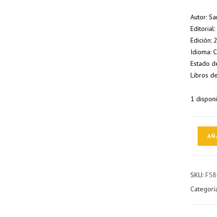
Autor: Sa
Editorial
Edición:
Idioma: 
Estado d
Libros d
1 dispon
Amarillo
AÑ
intenso
cantidad
SKU:
F58
Categorí