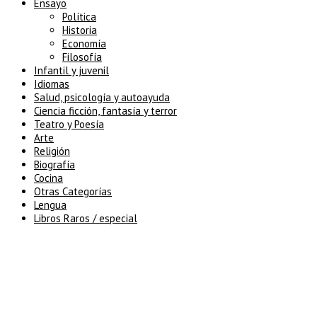
Ensayo
Política
Historia
Economía
Filosofía
Infantil y juvenil
Idiomas
Salud, psicología y autoayuda
Ciencia ficción, fantasía y terror
Teatro y Poesía
Arte
Religión
Biografía
Cocina
Otras Categorías
Lengua
Libros Raros / especial
5% de descuento en tu pedido
superior a 100€