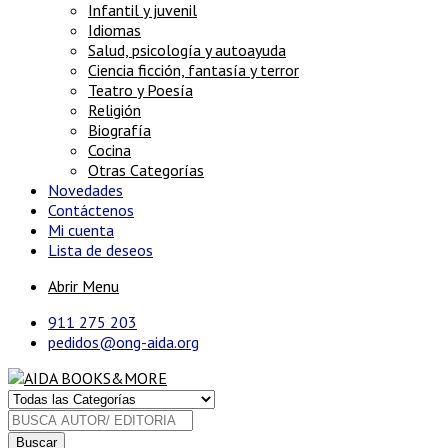
Infantil y juvenil
Idiomas
Salud, psicología y autoayuda
Ciencia ficción, fantasía y terror
Teatro y Poesía
Religión
Biografía
Cocina
Otras Categorías
Novedades
Contáctenos
Mi cuenta
Lista de deseos
Abrir Menu
911 275 203
pedidos@ong-aida.org
Buscar