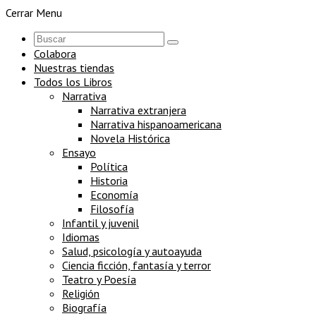
Cerrar Menu
Colabora
Nuestras tiendas
Todos los Libros
Narrativa
Narrativa extranjera
Narrativa hispanoamericana
Novela Histórica
Ensayo
Política
Historia
Economía
Filosofía
Infantil y juvenil
Idiomas
Salud, psicología y autoayuda
Ciencia ficción, fantasía y terror
Teatro y Poesía
Religión
Biografía