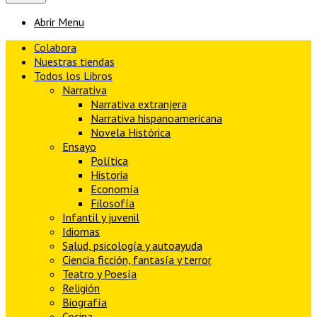
Abrir Menu
Colabora
Nuestras tiendas
Todos los Libros
Narrativa
Narrativa extranjera
Narrativa hispanoamericana
Novela Histórica
Ensayo
Política
Historia
Economía
Filosofía
Infantil y juvenil
Idiomas
Salud, psicología y autoayuda
Ciencia ficción, fantasía y terror
Teatro y Poesía
Religión
Biografía
Cocina