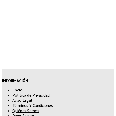
7% de descuento en tu pedido
superior a 150€
10% de descuento en tu pedido
superior a 200€
15% de descuento en pedidos
superiores a 250€
INFORMACIÓN
Envío
Política de Privacidad
Aviso Legal
Términos Y Condiciones
Quiénes Somos
Pago Seguro