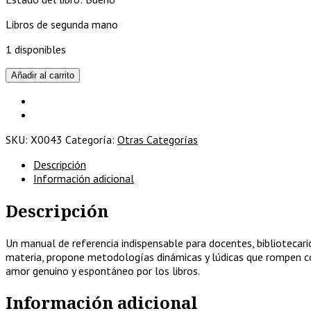
Libros de segunda mano
1 disponibles
Animación
Añadir al carrito
a
la
lectura
con
SKU:
X0043
Categoría:
Otras Categorías
nuevas
estrategias.
Descripción
cantidad
Información adicional
Descripción
Un manual de referencia indispensable para docentes, bibliotecarios
materia, propone metodologías dinámicas y lúdicas que rompen con
amor genuino y espontáneo por los libros.
Información adicional