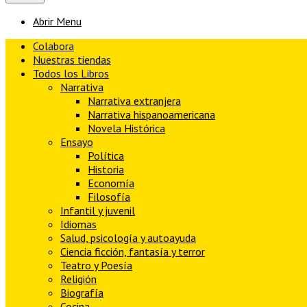
Abrir Menu
Colabora
Nuestras tiendas
Todos los Libros
Narrativa
Narrativa extranjera
Narrativa hispanoamericana
Novela Histórica
Ensayo
Política
Historia
Economía
Filosofía
Infantil y juvenil
Idiomas
Salud, psicología y autoayuda
Ciencia ficción, fantasía y terror
Teatro y Poesía
Religión
Biografía
Cocina