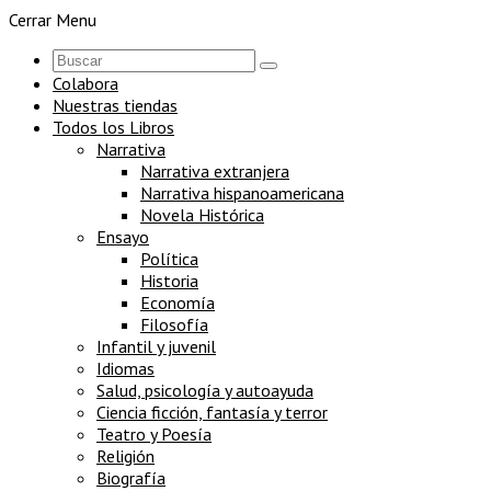
Cerrar Menu
Colabora
Nuestras tiendas
Todos los Libros
Narrativa
Narrativa extranjera
Narrativa hispanoamericana
Novela Histórica
Ensayo
Política
Historia
Economía
Filosofía
Infantil y juvenil
Idiomas
Salud, psicología y autoayuda
Ciencia ficción, fantasía y terror
Teatro y Poesía
Religión
Biografía