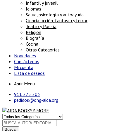
Infantil y juvenil
Idiomas
Salud, psicología y autoayuda
Ciencia ficción, fantasía y terror
Teatro y Poesía
Religión
Biografía
Cocina
Otras Categorías
Novedades
Contáctenos
Mi cuenta
Lista de deseos
Abrir Menu
911 275 203
pedidos@ong-aida.org
Buscar