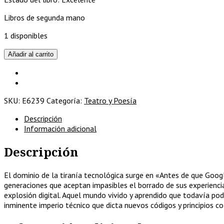
Libros de segunda mano
1 disponibles
Antes
Añadir al carrito
de
que
Google
nos
SKU:
E6239
Categoría:
Teatro y Poesía
alcance
cantidad
Descripción
Información adicional
Descripción
El dominio de la tiranía tecnológica surge en «Antes de que Goo
generaciones que aceptan impasibles el borrado de sus experiencia
explosión digital. Aquel mundo vivido y aprendido que todavía pod
inminente imperio técnico que dicta nuevos códigos y principios col