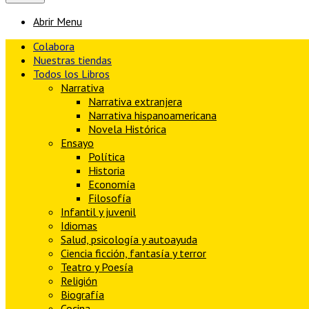
Abrir Menu
Colabora
Nuestras tiendas
Todos los Libros
Narrativa
Narrativa extranjera
Narrativa hispanoamericana
Novela Histórica
Ensayo
Política
Historia
Economía
Filosofía
Infantil y juvenil
Idiomas
Salud, psicología y autoayuda
Ciencia ficción, fantasía y terror
Teatro y Poesía
Religión
Biografía
Cocina