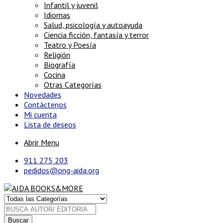
Infantil y juvenil
Idiomas
Salud, psicología y autoayuda
Ciencia ficción, fantasía y terror
Teatro y Poesía
Religión
Biografía
Cocina
Otras Categorías
Novedades
Contáctenos
Mi cuenta
Lista de deseos
Abrir Menu
911 275 203
pedidos@ong-aida.org
Buscar