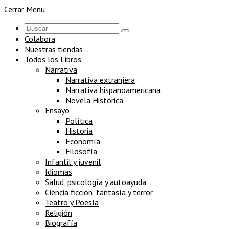
Cerrar Menu
Colabora
Nuestras tiendas
Todos los Libros
Narrativa
Narrativa extranjera
Narrativa hispanoamericana
Novela Histórica
Ensayo
Política
Historia
Economía
Filosofía
Infantil y juvenil
Idiomas
Salud, psicología y autoayuda
Ciencia ficción, fantasía y terror
Teatro y Poesía
Religión
Biografía