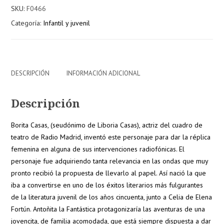
cumple
SKU:
F0466
diez
Categoría:
Infantil y juvenil
años
cantidad
DESCRIPCIÓN
INFORMACIÓN ADICIONAL
Descripción
Borita Casas, (seudónimo de Liboria Casas), actriz del cuadro de
teatro de Radio Madrid, inventó este personaje para dar la réplica
femenina en alguna de sus intervenciones radiofónicas. El
personaje fue adquiriendo tanta relevancia en las ondas que muy
pronto recibió la propuesta de llevarlo al papel. Así nació la que
iba a convertirse en uno de los éxitos literarios más fulgurantes
de la literatura juvenil de los años cincuenta, junto a Celia de Elena
Fortún. Antoñita la Fantástica protagonizaría las aventuras de una
jovencita, de familia acomodada, que está siempre dispuesta a dar