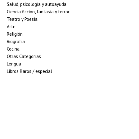
Salud, psicología y autoayuda
Ciencia ficción, fantasía y terror
Teatro y Poesía
Arte
Religión
Biografía
Cocina
Otras Categorías
Lengua
Libros Raros / especial
5% de descuento en tu
pedido superior a 100€
7% de descuento en tu
pedido superior a 150€