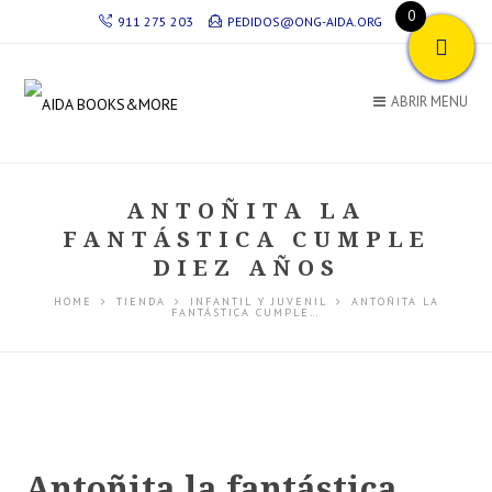
0
911 275 203
PEDIDOS@ONG-AIDA.ORG
ABRIR MENU
ANTOÑITA LA
FANTÁSTICA CUMPLE
DIEZ AÑOS
HOME
TIENDA
INFANTIL Y JUVENIL
ANTOÑITA LA
FANTÁSTICA CUMPLE…
Antoñita la fantástica