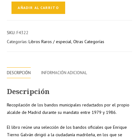
Bandos
AÑADIR AL CARRITO
del
alcalde
(Enrique
SKU:
F4322
Tierno
Categorías:
Libros Raros / especial
,
Otras Categorías
Galván)
cantidad
DESCRIPCIÓN
INFORMACIÓN ADICIONAL
Descripción
Recopilación de los bandos municipales redactados por el propio
alcalde de Madrid durante su mandato entre 1979 y 1986.
El libro reúne una selección de los bandos oficiales que Enrique
Tierno Galván dirigió a la ciudadanía madrileña, en los que se