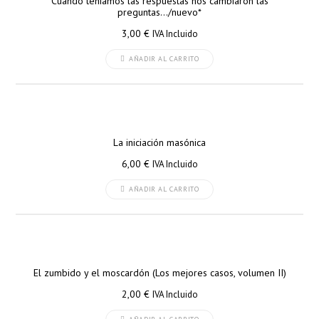
Cuando teníamos las respuestas nos cambiaron las
preguntas…/nuevo*
3,00
€
IVA Incluido
AÑADIR AL CARRITO
La iniciación masónica
6,00
€
IVA Incluido
AÑADIR AL CARRITO
El zumbido y el moscardón (Los mejores casos, volumen II)
2,00
€
IVA Incluido