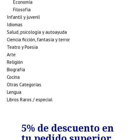
Economía
Filosofía
Infantil y juvenil
Idiomas
Salud, psicología y autoayuda
Ciencia ficción, fantasía y terror
Teatro y Poesía
Arte
Religión
Biografía
Cocina
Otras Categorías
Lengua
Libros Raros / especial
o
5% de descuento en
7%
tu pedido superior
tu