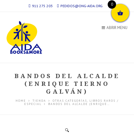
0
911 275 203
PEDIDOS@ONG-AIDA.ORG
ABRIR MENU
BANDOS DEL ALCALDE
(ENRIQUE TIERNO
GALVÁN)
HOME
TIENDA
OTRAS CATEGORÍAS
,
LIBROS RAROS /
ESPECIAL
BANDOS DEL ALCALDE (ENRIQUE…
🔍