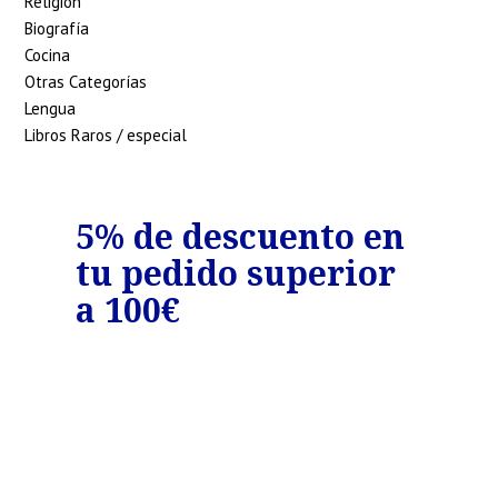
Religión
Biografía
Cocina
Otras Categorías
Lengua
Libros Raros / especial
o
5% de descuento en
7%
tu pedido superior
tu
€
a 100€
a 