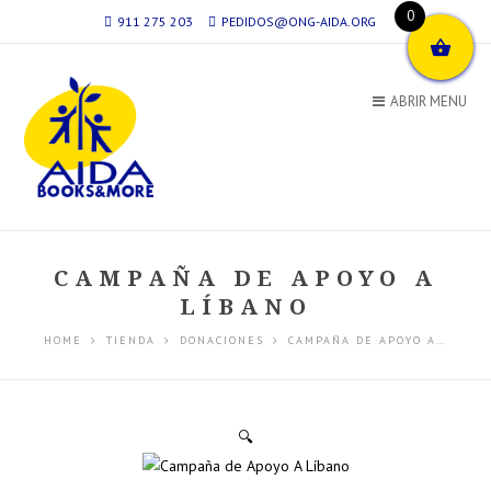
0
911 275 203
PEDIDOS@ONG-AIDA.ORG
ABRIR MENU
CAMPAÑA DE APOYO A
LÍBANO
HOME
TIENDA
DONACIONES
CAMPAÑA DE APOYO A…
🔍