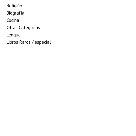
Religión
Biografía
Cocina
Otras Categorías
Lengua
Libros Raros / especial
5% de descuento en
tu pedido superior
a 100€
7% de descuento en
tu pedido superior