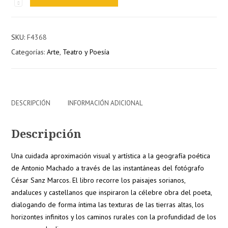
de
Castilla
y
SKU:
F4368
otros
Categorías:
Arte
,
Teatro y Poesía
universos
machadianos
cantidad
DESCRIPCIÓN
INFORMACIÓN ADICIONAL
Descripción
Una cuidada aproximación visual y artística a la geografía poética
de Antonio Machado a través de las instantáneas del fotógrafo
César Sanz Marcos. El libro recorre los paisajes sorianos,
andaluces y castellanos que inspiraron la célebre obra del poeta,
dialogando de forma íntima las texturas de las tierras altas, los
horizontes infinitos y los caminos rurales con la profundidad de los