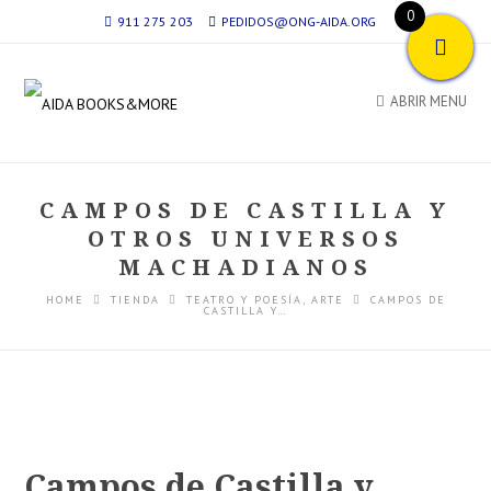
0
911 275 203
PEDIDOS@ONG-AIDA.ORG
ABRIR MENU
CAMPOS DE CASTILLA Y
OTROS UNIVERSOS
MACHADIANOS
HOME
TIENDA
TEATRO Y POESÍA
,
ARTE
CAMPOS DE
CASTILLA Y…
Campos de Castilla y