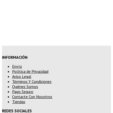
10% de descuento en tu pedido
superior a 200€
15% de descuento en pedidos
superiores a 250€
INFORMACIÓN
Envío
Política de Privacidad
Aviso Legal
Términos Y Condiciones
Quiénes Somos
Pago Seguro
Contacte Con Nosotros
Tiendas
REDES SOCIALES