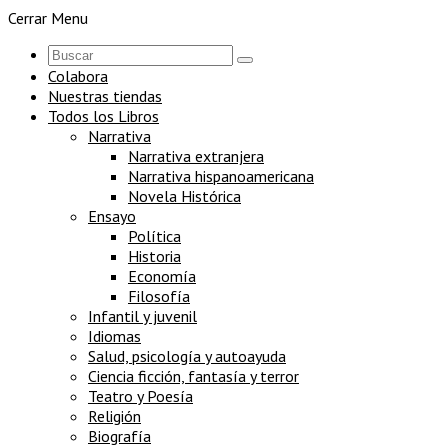
Cerrar Menu
Colabora
Nuestras tiendas
Todos los Libros
Narrativa
Narrativa extranjera
Narrativa hispanoamericana
Novela Histórica
Ensayo
Política
Historia
Economía
Filosofía
Infantil y juvenil
Idiomas
Salud, psicología y autoayuda
Ciencia ficción, fantasía y terror
Teatro y Poesía
Religión
Biografía