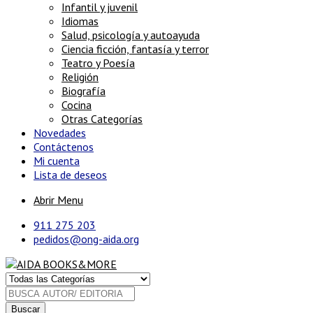
Infantil y juvenil
Idiomas
Salud, psicología y autoayuda
Ciencia ficción, fantasía y terror
Teatro y Poesía
Religión
Biografía
Cocina
Otras Categorías
Novedades
Contáctenos
Mi cuenta
Lista de deseos
Abrir Menu
911 275 203
pedidos@ong-aida.org
Buscar