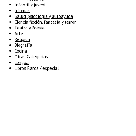
Infantil y juvenil
Idiomas
Salud, psicología y autoayuda
Ciencia ficción, fantasía y terror
Teatro y Poesía
Arte
Religión
Biografía
Cocina
Otras Categorías
Lengua
Libros Raros / especial
5% de descuento en tu pedido
superior a 100€
7% de descuento en tu pedido
superior a 150€