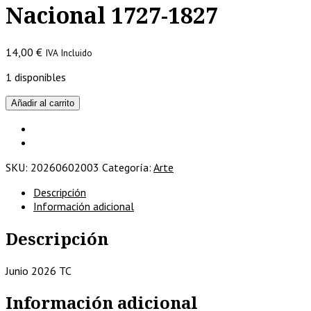
Nacional 1727-1827
14,00
€
IVA Incluido
1 disponibles
Cerámica
Añadir al carrito
de
Alcora
-
Museo
SKU:
20260602003
Categoría:
Arte
Arqueológico
Nacional
Descripción
1727-
Información adicional
1827
cantidad
Descripción
Junio 2026 TC
Información adicional