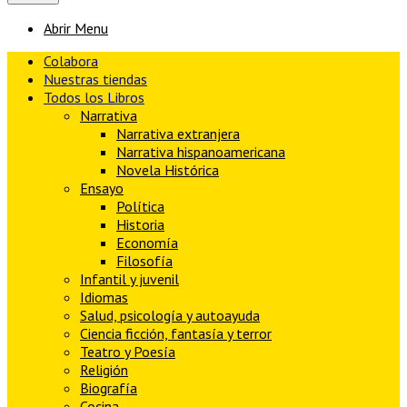
Abrir Menu
Colabora
Nuestras tiendas
Todos los Libros
Narrativa
Narrativa extranjera
Narrativa hispanoamericana
Novela Histórica
Ensayo
Política
Historia
Economía
Filosofía
Infantil y juvenil
Idiomas
Salud, psicología y autoayuda
Ciencia ficción, fantasía y terror
Teatro y Poesía
Religión
Biografía
Cocina