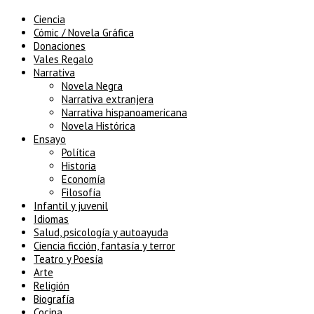
Ciencia
Cómic / Novela Gráfica
Donaciones
Vales Regalo
Narrativa
Novela Negra
Narrativa extranjera
Narrativa hispanoamericana
Novela Histórica
Ensayo
Política
Historia
Economía
Filosofía
Infantil y juvenil
Idiomas
Salud, psicología y autoayuda
Ciencia ficción, fantasía y terror
Teatro y Poesía
Arte
Religión
Biografía
Cocina