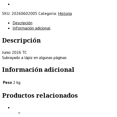
ADMINISTRACIÓN
DE
SKU:
20260602005
Categoría:
Historia
LAS
BELLAS
Descripción
ARTES
Información adicional
-
2017
Descripción
-
MINISTERIO
DE
Junio 2026 TC
EDUCACIÓN,
Subrayado a lápiz en algunas páginas
CULTURA
Y
Información adicional
DEPORTE
cantidad
Peso
2 kg
Productos relacionados