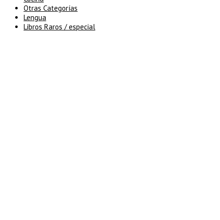
Otras Categorías
Lengua
Libros Raros / especial
5% de descuento en tu pedido
superior a 100€
7% de descuento en tu pedido
superior a 150€
10% de descuento en tu pedido
superior a 200€
15% de descuento en pedidos
superiores a 250€