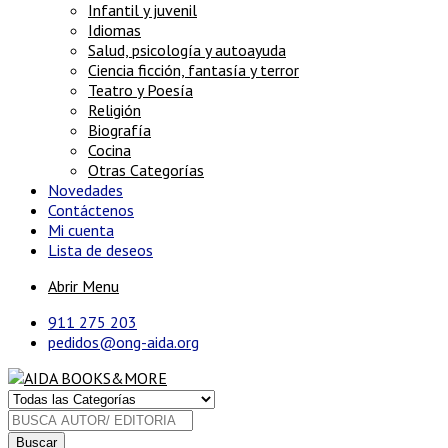
Infantil y juvenil
Idiomas
Salud, psicología y autoayuda
Ciencia ficción, fantasía y terror
Teatro y Poesía
Religión
Biografía
Cocina
Otras Categorías
Novedades
Contáctenos
Mi cuenta
Lista de deseos
Abrir Menu
911 275 203
pedidos@ong-aida.org
Buscar