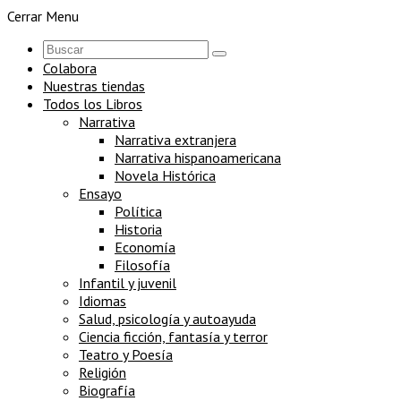
Cerrar Menu
Colabora
Nuestras tiendas
Todos los Libros
Narrativa
Narrativa extranjera
Narrativa hispanoamericana
Novela Histórica
Ensayo
Política
Historia
Economía
Filosofía
Infantil y juvenil
Idiomas
Salud, psicología y autoayuda
Ciencia ficción, fantasía y terror
Teatro y Poesía
Religión
Biografía