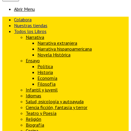
Abrir Menu
Colabora
Nuestras tiendas
Todos los Libros
Narrativa
Narrativa extranjera
Narrativa hispanoamericana
Novela Histórica
Ensayo
Política
Historia
Economía
Filosofía
Infantil y juvenil
Idiomas
Salud, psicología y autoayuda
Ciencia ficción, fantasía y terror
Teatro y Poesía
Religión
Biografía
Cocina