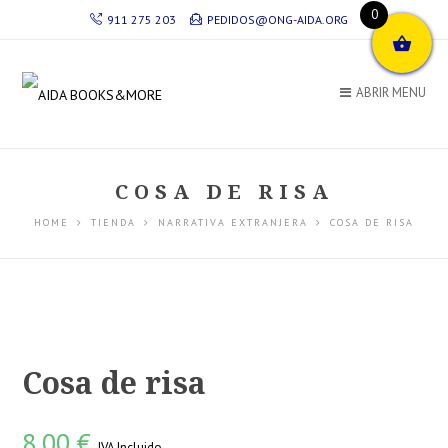
0
911 275 203
PEDIDOS@ONG-AIDA.ORG
ABRIR MENU
COSA DE RISA
HOME
TIENDA
NARRATIVA EXTRANJERA
COSA DE RISA
Cosa de risa
8,00
€
IVA Incluido