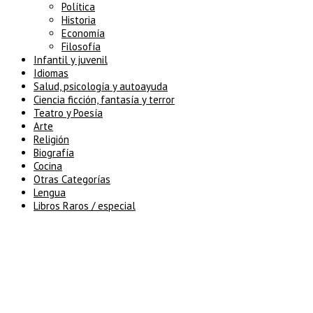
Política
Historia
Economía
Filosofía
Infantil y juvenil
Idiomas
Salud, psicología y autoayuda
Ciencia ficción, fantasía y terror
Teatro y Poesía
Arte
Religión
Biografía
Cocina
Otras Categorías
Lengua
Libros Raros / especial
5% de descuento en tu pedido
superior a 100€
7% de descuento en tu pedido