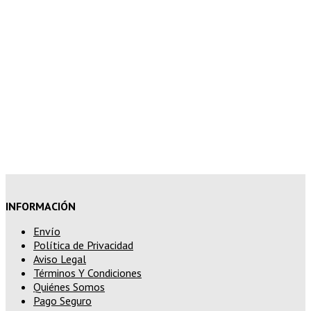
superior a 150€
10% de descuento en tu pedido
superior a 200€
15% de descuento en pedidos
superiores a 250€
INFORMACIÓN
Envío
Política de Privacidad
Aviso Legal
Términos Y Condiciones
Quiénes Somos
Pago Seguro