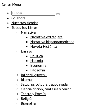
Cerrar Menu
Colabora
Nuestras tiendas
Todos los Libros
Narrativa
Narrativa extranjera
Narrativa hispanoamericana
Novela Histórica
Ensayo
Política
Historia
Economía
Filosofía
Infantil y juvenil
Idiomas
Salud, psicología y autoayuda
Ciencia ficción, fantasía y terror
Teatro y Poesía
Religión
Biografía