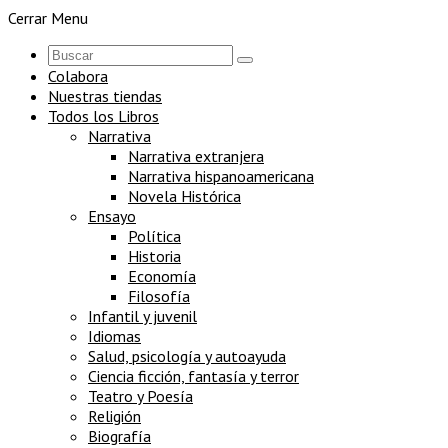
Cerrar Menu
Colabora
Nuestras tiendas
Todos los Libros
Narrativa
Narrativa extranjera
Narrativa hispanoamericana
Novela Histórica
Ensayo
Política
Historia
Economía
Filosofía
Infantil y juvenil
Idiomas
Salud, psicología y autoayuda
Ciencia ficción, fantasía y terror
Teatro y Poesía
Religión
Biografía