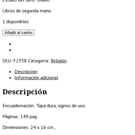
Libros de segunda mano
1 disponibles
Cuando
Añadir al carrito
las
grandes
santas
eran
SKU:
F2338
Categoría:
Religión
niñas...
cantidad
Descripción
Información adicional
Descripción
Encuadernación: Tapa dura, signos de uso.
Páginas: 149 pag.
Dimensiones: 24 x 16 cm.,