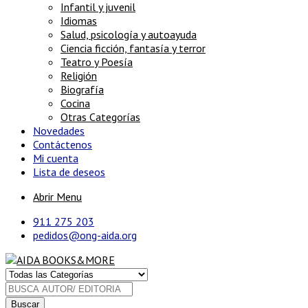
Infantil y juvenil
Idiomas
Salud, psicología y autoayuda
Ciencia ficción, fantasía y terror
Teatro y Poesía
Religión
Biografía
Cocina
Otras Categorías
Novedades
Contáctenos
Mi cuenta
Lista de deseos
Abrir Menu
911 275 203
pedidos@ong-aida.org
Buscar