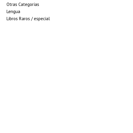
Otras Categorías
Lengua
Libros Raros / especial
o
€
en
or