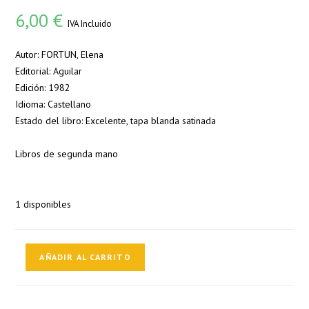
6,00
€
IVA Incluido
Autor: FORTUN, Elena
Editorial: Aguilar
Edición: 1982
Idioma: Castellano
Estado del libro: Excelente, tapa blanda satinada
Libros de segunda mano
1 disponibles
Cuchifritín
AÑADIR AL CARRITO
y
sus
primos