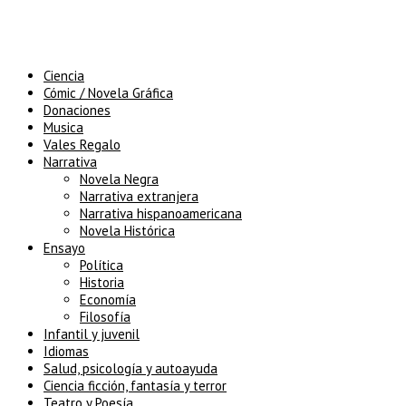
Ciencia
Cómic / Novela Gráfica
Donaciones
Musica
Vales Regalo
Narrativa
Novela Negra
Narrativa extranjera
Narrativa hispanoamericana
Novela Histórica
Ensayo
Política
Historia
Economía
Filosofía
Infantil y juvenil
Idiomas
Salud, psicología y autoayuda
Ciencia ficción, fantasía y terror
Teatro y Poesía