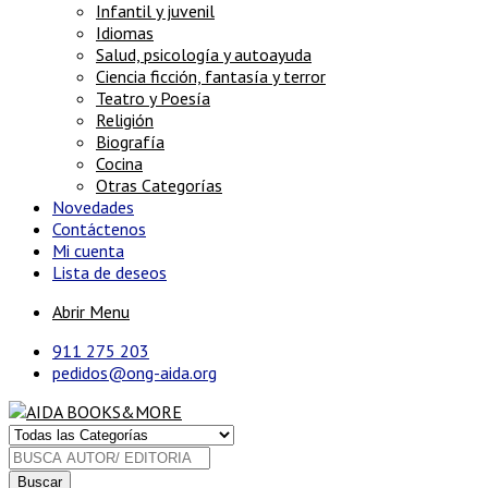
Infantil y juvenil
Idiomas
Salud, psicología y autoayuda
Ciencia ficción, fantasía y terror
Teatro y Poesía
Religión
Biografía
Cocina
Otras Categorías
Novedades
Contáctenos
Mi cuenta
Lista de deseos
Abrir Menu
911 275 203
pedidos@ong-aida.org
Buscar