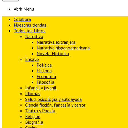
Abrir Menu
Colabora
Nuestras tiendas
Todos los Libros
Narrativa
Narrativa extranjera
Narrativa hispanoamericana
Novela Histórica
Ensayo
Política
Historia
Economía
Filosofía
Infantil y juvenil
Idiomas
Salud, psicología y autoayuda
Ciencia ficción, fantasía y terror
Teatro y Poesía
Religión
Biografía
Cocina