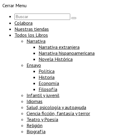
Cerrar Menu
Colabora
Nuestras tiendas
Todos los Libros
Narrativa
Narrativa extranjera
Narrativa hispanoamericana
Novela Histórica
Ensayo
Política
Historia
Economía
Filosofía
Infantil y juvenil
Idiomas
Salud, psicología y autoayuda
Ciencia ficción, fantasía y terror
Teatro y Poesía
Religión
Biografía