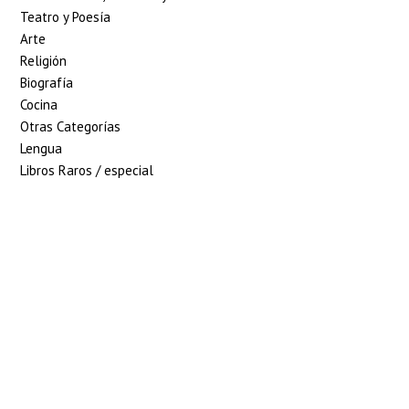
Teatro y Poesía
Arte
Religión
Biografía
Cocina
Otras Categorías
Lengua
Libros Raros / especial
5% de descuento en
tu pedido superior
a 100€
7% de descuento en