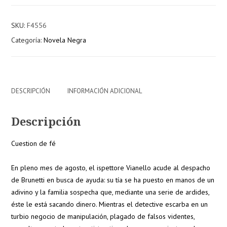
fe.
Testamento
SKU:
F4556
mortal
Categoría:
Novela Negra
(2
libros)
cantidad
DESCRIPCIÓN
INFORMACIÓN ADICIONAL
Descripción
Cuestion de fé
En pleno mes de agosto, el ispettore Vianello acude al despacho
de Brunetti en busca de ayuda: su tía se ha puesto en manos de un
adivino y la familia sospecha que, mediante una serie de ardides,
éste le está sacando dinero. Mientras el detective escarba en un
turbio negocio de manipulación, plagado de falsos videntes,