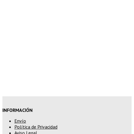
superior a 100€
7% de descuento en tu pedido
superior a 150€
10% de descuento en tu pedido
superior a 200€
15% de descuento en pedidos
superiores a 250€
INFORMACIÓN
Envío
Política de Privacidad
Aviso Legal