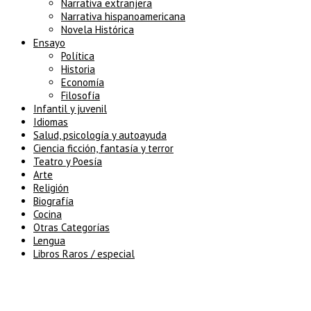
Narrativa extranjera
Narrativa hispanoamericana
Novela Histórica
Ensayo
Política
Historia
Economía
Filosofía
Infantil y juvenil
Idiomas
Salud, psicología y autoayuda
Ciencia ficción, fantasía y terror
Teatro y Poesía
Arte
Religión
Biografía
Cocina
Otras Categorías
Lengua
Libros Raros / especial
5% de descuento en tu pedido