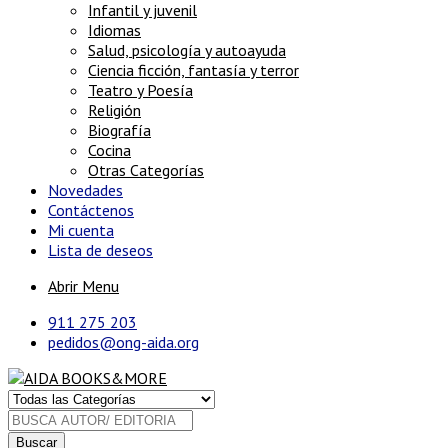
Infantil y juvenil
Idiomas
Salud, psicología y autoayuda
Ciencia ficción, fantasía y terror
Teatro y Poesía
Religión
Biografía
Cocina
Otras Categorías
Novedades
Contáctenos
Mi cuenta
Lista de deseos
Abrir Menu
911 275 203
pedidos@ong-aida.org
Buscar