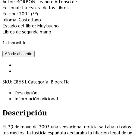
Autor: BORBÓN, Leandro Alfonso de
Editorial: La Esfera de los Libros
Edición: 2004 (3ª)
Idioma: Castellano
Estado del libro: Muy bueno
Libros de segunda mano
1 disponibles
De
Añadir al carrito
bastardo
a
Infante
de
SKU:
E8631
Categoría:
Biografía
España
cantidad
Descripción
Información adicional
Descripción
El 29 de mayo de 2003 una sensacional noticia saltaba a todos
los medios: la Justicia española declaraba la filiación legal de un