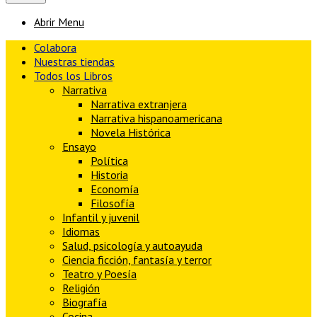
Abrir Menu
Colabora
Nuestras tiendas
Todos los Libros
Narrativa
Narrativa extranjera
Narrativa hispanoamericana
Novela Histórica
Ensayo
Política
Historia
Economía
Filosofía
Infantil y juvenil
Idiomas
Salud, psicología y autoayuda
Ciencia ficción, fantasía y terror
Teatro y Poesía
Religión
Biografía
Cocina