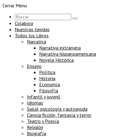
Cerrar Menu
Colabora
Nuestras tiendas
Todos los Libros
Narrativa
Narrativa extranjera
Narrativa hispanoamericana
Novela Histórica
Ensayo
Política
Historia
Economía
Filosofía
Infantil y juvenil
Idiomas
Salud, psicología y autoayuda
Ciencia ficción, fantasía y terror
Teatro y Poesía
Religión
Biografía