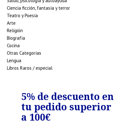
Salud, psicología y autoayuda
Ciencia ficción, fantasía y terror
Teatro y Poesía
Arte
Religión
Biografía
Cocina
Otras Categorías
Lengua
Libros Raros / especial
o
5% de descuento en
7%
tu pedido superior
tu
€
a 100€
a 