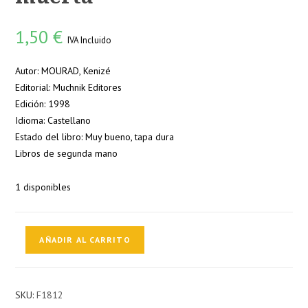
1,50
€
IVA Incluido
Autor: MOURAD, Kenizé
Editorial: Muchnik Editores
Edición: 1998
Idioma: Castellano
Estado del libro: Muy bueno, tapa dura
Libros de segunda mano
1 disponibles
De
AÑADIR AL CARRITO
parte
de
la
SKU:
F1812
princesa