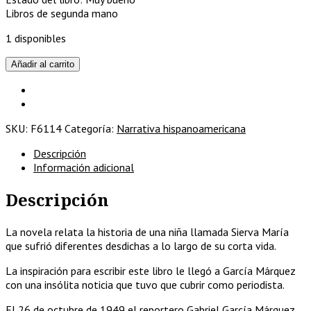
Libros de segunda mano
1 disponibles
Del
Añadir al carrito
amor
y
otros
demonios
SKU:
F6114
Categoría:
Narrativa hispanoamericana
cantidad
Descripción
Información adicional
Descripción
La novela relata la historia de una niña llamada Sierva María
que sufrió diferentes desdichas a lo largo de su corta vida.
La inspiración para escribir este libro le llegó a García Márquez
con una insólita noticia que tuvo que cubrir como periodista.
El 26 de octubre de 1949 el reportero Gabriel García Márquez