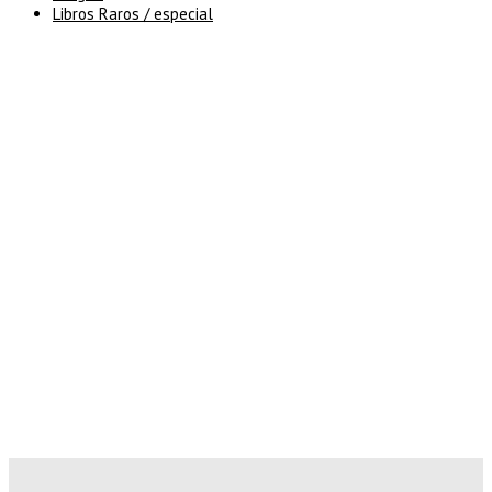
Libros Raros / especial
5% de descuento en tu pedido
superior a 100€
7% de descuento en tu pedido
superior a 150€
10% de descuento en tu pedido
superior a 200€
15% de descuento en pedidos
superiores a 250€