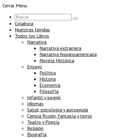
Cerrar Menu
Colabora
Nuestras tiendas
Todos los Libros
Narrativa
Narrativa extranjera
Narrativa hispanoamericana
Novela Histórica
Ensayo
Política
Historia
Economía
Filosofía
Infantil y juvenil
Idiomas
Salud, psicología y autoayuda
Ciencia ficción, fantasía y terror
Teatro y Poesía
Religión
Biografía