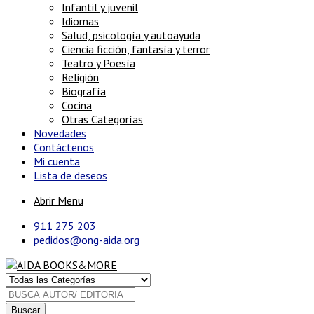
Infantil y juvenil
Idiomas
Salud, psicología y autoayuda
Ciencia ficción, fantasía y terror
Teatro y Poesía
Religión
Biografía
Cocina
Otras Categorías
Novedades
Contáctenos
Mi cuenta
Lista de deseos
Abrir Menu
911 275 203
pedidos@ong-aida.org
Buscar