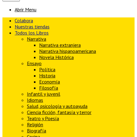
Abrir Menu
Colabora
Nuestras tiendas
Todos los Libros
Narrativa
Narrativa extranjera
Narrativa hispanoamericana
Novela Histórica
Ensayo
Política
Historia
Economía
Filosofía
Infantil y juvenil
Idiomas
Salud, psicología y autoayuda
Ciencia ficción, fantasía y terror
Teatro y Poesía
Religión
Biografía
Cocina