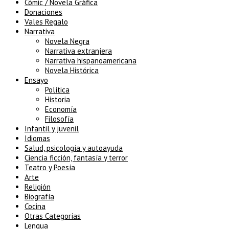
Cómic / Novela Gráfica
Donaciones
Vales Regalo
Narrativa
Novela Negra
Narrativa extranjera
Narrativa hispanoamericana
Novela Histórica
Ensayo
Política
Historia
Economía
Filosofía
Infantil y juvenil
Idiomas
Salud, psicología y autoayuda
Ciencia ficción, fantasía y terror
Teatro y Poesía
Arte
Religión
Biografía
Cocina
Otras Categorías
Lengua