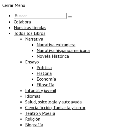
Cerrar Menu
Colabora
Nuestras tiendas
Todos los Libros
Narrativa
Narrativa extranjera
Narrativa hispanoamericana
Novela Histórica
Ensayo
Política
Historia
Economía
Filosofía
Infantil y juvenil
Idiomas
Salud, psicología y autoayuda
Ciencia ficción, fantasía y terror
Teatro y Poesía
Religión
Biografía