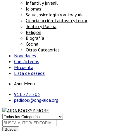
Infantil y juvenil
Idiomas
Salud, psicología y autoayuda
Ciencia ficción, fantasía y terror
Teatro y Poesía
Religión
Biografía
Cocina
Otras Categorías
Novedades
Contáctenos
Mi cuenta
Lista de deseos
Abrir Menu
911 275 203
pedidos@ong-aida.org
Buscar