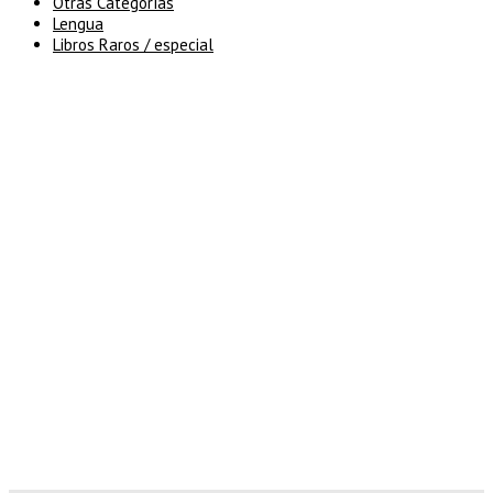
Otras Categorías
Lengua
Libros Raros / especial
5% de descuento en tu pedido
superior a 100€
7% de descuento en tu pedido
superior a 150€
10% de descuento en tu pedido
superior a 200€
15% de descuento en pedidos
superiores a 250€