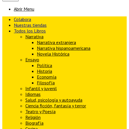
Abrir Menu
Colabora
Nuestras tiendas
Todos los Libros
Narrativa
Narrativa extranjera
Narrativa hispanoamericana
Novela Histórica
Ensayo
Política
Historia
Economía
Filosofía
Infantil y juvenil
Idiomas
Salud, psicología y autoayuda
Ciencia ficción, fantasía y terror
Teatro y Poesía
Religión
Biografía
Cocina