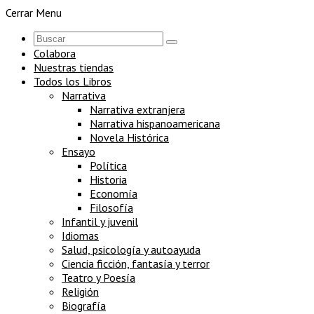
Cerrar Menu
Colabora
Nuestras tiendas
Todos los Libros
Narrativa
Narrativa extranjera
Narrativa hispanoamericana
Novela Histórica
Ensayo
Política
Historia
Economía
Filosofía
Infantil y juvenil
Idiomas
Salud, psicología y autoayuda
Ciencia ficción, fantasía y terror
Teatro y Poesía
Religión
Biografía