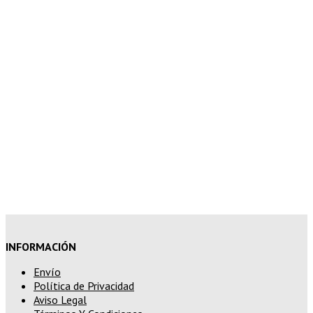
7% de descuento en tu pedido
superior a 150€
10% de descuento en tu pedido
superior a 200€
15% de descuento en pedidos
superiores a 250€
INFORMACIÓN
Envío
Política de Privacidad
Aviso Legal