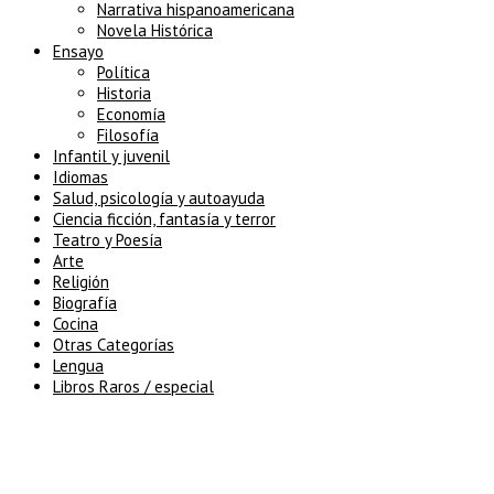
Narrativa hispanoamericana
Novela Histórica
Ensayo
Política
Historia
Economía
Filosofía
Infantil y juvenil
Idiomas
Salud, psicología y autoayuda
Ciencia ficción, fantasía y terror
Teatro y Poesía
Arte
Religión
Biografía
Cocina
Otras Categorías
Lengua
Libros Raros / especial
5% de descuento en tu pedido
superior a 100€