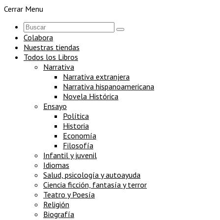
Cerrar Menu
Colabora
Nuestras tiendas
Todos los Libros
Narrativa
Narrativa extranjera
Narrativa hispanoamericana
Novela Histórica
Ensayo
Política
Historia
Economía
Filosofía
Infantil y juvenil
Idiomas
Salud, psicología y autoayuda
Ciencia ficción, fantasía y terror
Teatro y Poesía
Religión
Biografía