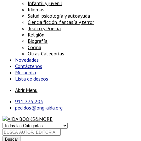
Infantil y juvenil
Idiomas
Salud, psicología y autoayuda
Ciencia ficción, fantasía y terror
Teatro y Poesía
Religión
Biografía
Cocina
Otras Categorías
Novedades
Contáctenos
Mi cuenta
Lista de deseos
Abrir Menu
911 275 203
pedidos@ong-aida.org
Buscar