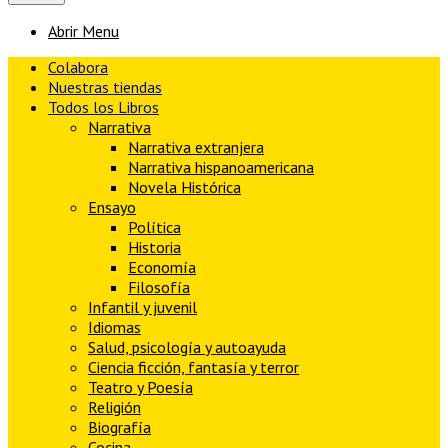
Abrir Menu
Colabora
Nuestras tiendas
Todos los Libros
Narrativa
Narrativa extranjera
Narrativa hispanoamericana
Novela Histórica
Ensayo
Política
Historia
Economía
Filosofía
Infantil y juvenil
Idiomas
Salud, psicología y autoayuda
Ciencia ficción, fantasía y terror
Teatro y Poesía
Religión
Biografía
Cocina