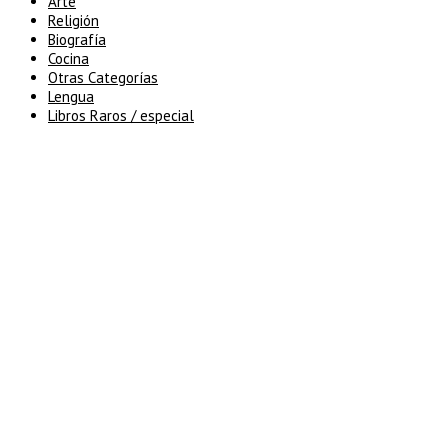
Arte
Religión
Biografía
Cocina
Otras Categorías
Lengua
Libros Raros / especial
5% de descuento en tu pedido
superior a 100€
7% de descuento en tu pedido
superior a 150€
10% de descuento en tu pedido
superior a 200€
15% de descuento en pedidos