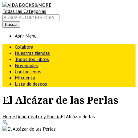
Buscar
Todas las Categorías
Abrir Menu
Colabora
Nuestras tiendas
Todos los Libros
Novedades
Contáctenos
Mi cuenta
Lista de deseos
El Alcázar de las Perlas
Home
Tienda
Teatro y Poesía
El Alcázar de las…