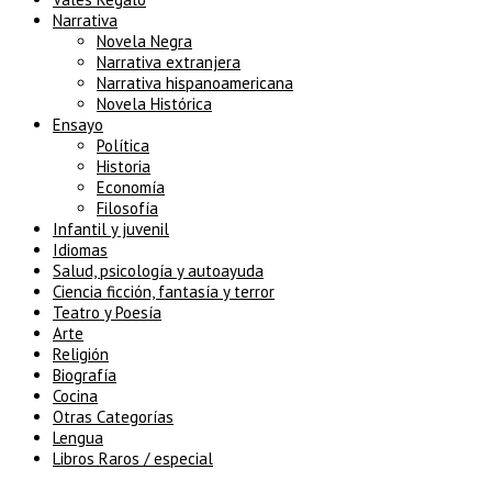
Narrativa
Novela Negra
Narrativa extranjera
Narrativa hispanoamericana
Novela Histórica
Ensayo
Política
Historia
Economía
Filosofía
Infantil y juvenil
Idiomas
Salud, psicología y autoayuda
Ciencia ficción, fantasía y terror
Teatro y Poesía
Arte
Religión
Biografía
Cocina
Otras Categorías
Lengua
Libros Raros / especial