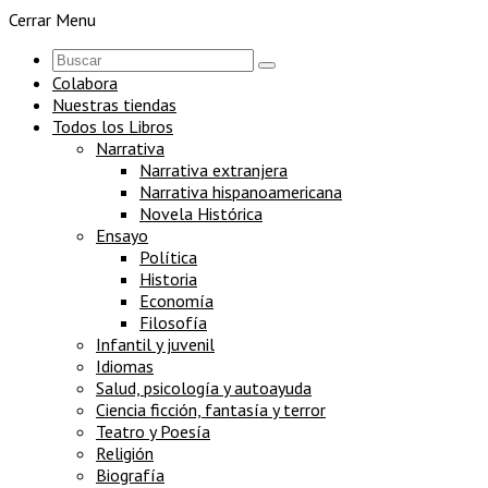
Cerrar Menu
Colabora
Nuestras tiendas
Todos los Libros
Narrativa
Narrativa extranjera
Narrativa hispanoamericana
Novela Histórica
Ensayo
Política
Historia
Economía
Filosofía
Infantil y juvenil
Idiomas
Salud, psicología y autoayuda
Ciencia ficción, fantasía y terror
Teatro y Poesía
Religión
Biografía