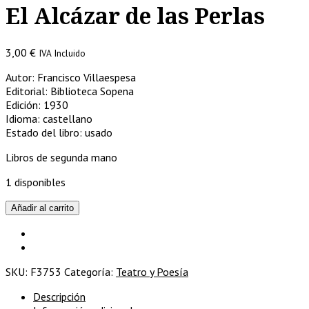
El Alcázar de las Perlas
3,00
€
IVA Incluido
Autor: Francisco Villaespesa
Editorial: Biblioteca Sopena
Edición: 1930
Idioma: castellano
Estado del libro: usado
Libros de segunda mano
1 disponibles
El
Añadir al carrito
Alcázar
de
las
Perlas
SKU:
F3753
Categoría:
Teatro y Poesía
cantidad
Descripción