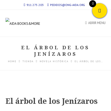
0
911 275 203
PEDIDOS@ONG-AIDA.ORG
ABRIR MENU
EL ÁRBOL DE LOS
JENÍZAROS
HOME
TIENDA
NOVELA HISTÓRICA
EL ÁRBOL DE LOS…
El árbol de los Jenízaros