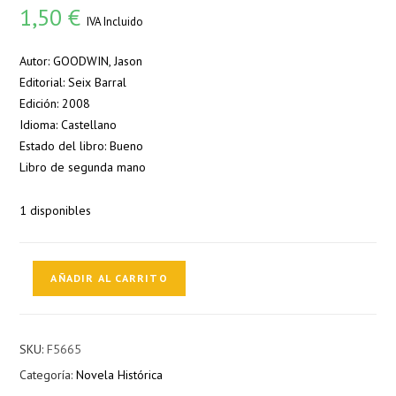
1,50
€
IVA Incluido
Autor: GOODWIN, Jason
Editorial: Seix Barral
Edición: 2008
Idioma: Castellano
Estado del libro: Bueno
Libro de segunda mano
1 disponibles
El
AÑADIR AL CARRITO
árbol
de
los
SKU:
F5665
Jenízaros
Categoría:
Novela Histórica
cantidad