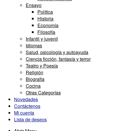
Ensayo
Política
Historia
Economía
Filosofía
Infantil y juvenil
Idiomas
Salud, psicología y autoayuda
Ciencia ficción, fantasía y terror
Teatro y Poesía
Religión
Biografía
Cocina
Otras Categorías
Novedades
Contáctenos
Mi cuenta
Lista de deseos
Abrir Menu