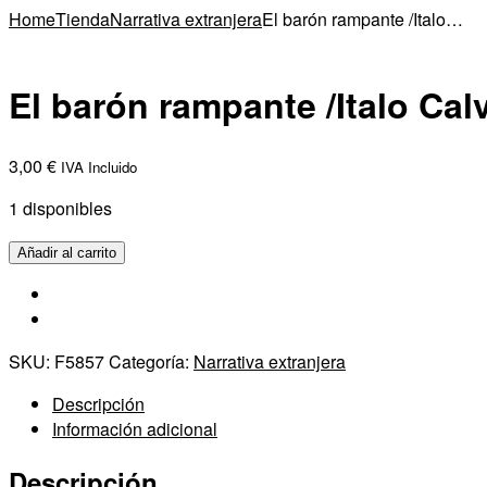
Home
Tienda
Narrativa extranjera
El barón rampante /Italo…
El barón rampante /Italo Cal
3,00
€
IVA Incluido
1 disponibles
El
Añadir al carrito
barón
rampante
/Italo
Calvino/Siruela,2000
SKU:
F5857
Categoría:
Narrativa extranjera
cantidad
Descripción
Información adicional
Descripción