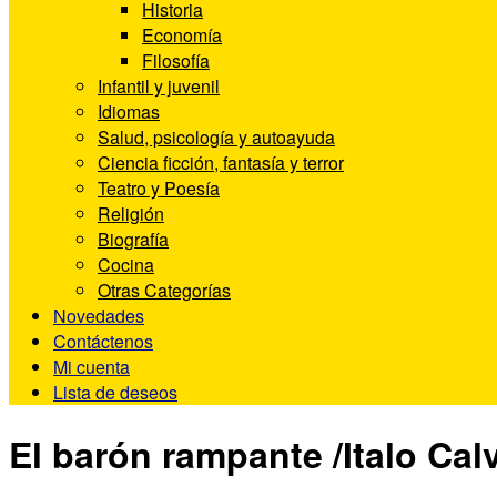
Historia
Economía
Filosofía
Infantil y juvenil
Idiomas
Salud, psicología y autoayuda
Ciencia ficción, fantasía y terror
Teatro y Poesía
Religión
Biografía
Cocina
Otras Categorías
Novedades
Contáctenos
Mi cuenta
Lista de deseos
El barón rampante /Italo Cal