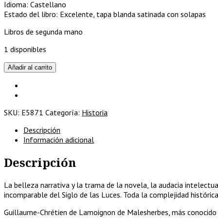
Idioma: Castellano
Estado del libro: Excelente, tapa blanda satinada con solapas
Libros de segunda mano
1 disponibles
El
Añadir al carrito
censor
de
las
luces
SKU:
E5871
Categoría:
Historia
y
la
Descripción
revolución
Información adicional
francesa.
Malesherbes
Descripción
y
su
tiempo
La belleza narrativa y la trama de la novela, la audacia intelectua
1721-
incomparable del Siglo de las Luces. Toda la complejidad histórica 
1794
Guillaume-Chrétien de Lamoignon de Malesherbes, más conocido 
cantidad