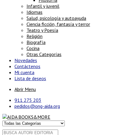
Filosofía
Infantil y juvenil
Idiomas
Salud, psicología y autoayuda
Ciencia ficción, fantasía y terror
Teatro y Poesía
Religión
Biografía
Cocina
Otras Categorías
Novedades
Contáctenos
Mi cuenta
Lista de deseos
Abrir Menu
911 275 203
pedidos@ong-aida.org
Buscar