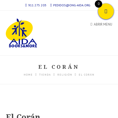
0
911 275 203
PEDIDOS@ONG-AIDA.ORG
ABRIR MENU
EL CORÁN
HOME
TIENDA
RELIGIÓN
EL CORÁN
El Corán