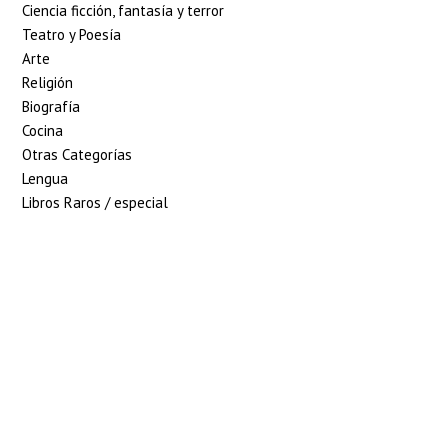
Ciencia ficción, fantasía y terror
Teatro y Poesía
Arte
Religión
Biografía
Cocina
Otras Categorías
Lengua
Libros Raros / especial
5% de descuento en
tu pedido superior
a 100€