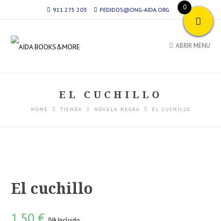
0
911 275 203
PEDIDOS@ONG-AIDA.ORG
ABRIR MENU
EL CUCHILLO
HOME
TIENDA
NOVELA NEGRA
EL CUCHILLO
El cuchillo
1,50
€
IVA Incluido