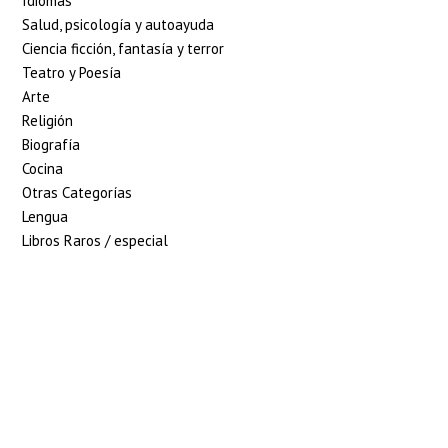
Idiomas
Salud, psicología y autoayuda
Ciencia ficción, fantasía y terror
Teatro y Poesía
Arte
Religión
Biografía
Cocina
Otras Categorías
Lengua
Libros Raros / especial
5% de descuento en
tu pedido superior
a 100€