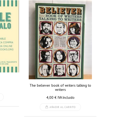
The believer book of writers talking to
writers
4,00
€
IVA Incluido
AÑADIR AL CARRITO