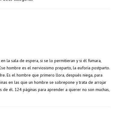
n la sala de espera, si se lo permitieran y si él fumara,
. Ese hombre es el nerviosismo preparto, la euforia postparto.
5% de
7% de
re. Es el hombre que primero llora, después niega, para
ginas en las que un hombre se sobrepone y trata de arrojar
descuento
descuento
jos de él. 124 páginas para aprender a querer no son muchas,
s
en tu
en tu
s
pedido
pedido
superior a
superior a
100€
150€