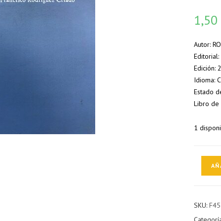
1,5
Autor: R
Editorial
Edición:
Idioma: 
Estado de
Libro de
1 dispon
El
AÑ
diario
Down
cantidad
SKU:
F45
Categorí