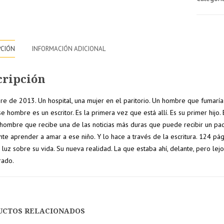
PCIÓN
INFORMACIÓN ADICIONAL
cripción
re de 2013. Un hospital, una mujer en el paritorio. Un hombre que fumaría e
se hombre es un escritor. Es la primera vez que está allí. Es su primer hijo
10% de
15% de
 hombre que recibe una de las noticias más duras que puede recibir un pad
nte aprender a amar a ese niño. Y lo hace a través de la escritura. 124 pá
nto
descuento
descuento
 luz sobre su vida. Su nueva realidad. La que estaba ahí, delante, pero le
en tu
en pedido
rado.
pedido
superiore
r a
superior a
a 250€
200€
UCTOS RELACIONADOS