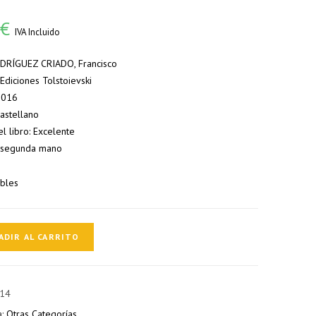
0
€
IVA Incluido
ODRÍGUEZ CRIADO, Francisco
: Ediciones Tolstoievski
 2016
Castellano
l libro: Excelente
 segunda mano
ibles
ADIR AL CARRITO
14
a:
Otras Categorías