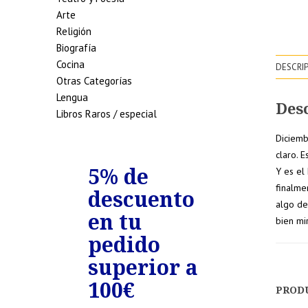
Arte
Religión
Biografía
Cocina
DESCRI
Otras Categorías
Lengua
Des
Libros Raros / especial
Diciemb
claro. E
de
5% de
7% de
Y es el
finalme
uento
descuento
descue
algo de
edidos
en tu
en tu
bien mi
riores
pedido
pedido
0€
superior a
superio
100€
150€
PROD