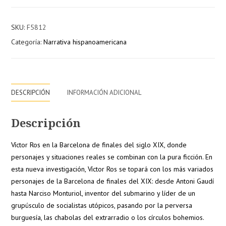
de
la
SKU:
F5812
calle
Categoría:
Narrativa hispanoamericana
Calabria
cantidad
DESCRIPCIÓN
INFORMACIÓN ADICIONAL
Descripción
Víctor Ros en la Barcelona de finales del siglo XIX, donde
personajes y situaciones reales se combinan con la pura ficción. En
esta nueva investigación, Víctor Ros se topará con los más variados
personajes de la Barcelona de finales del XIX: desde Antoni Gaudí
hasta Narciso Monturiol, inventor del submarino y líder de un
grupúsculo de socialistas utópicos, pasando por la perversa
burguesía, las chabolas del extrarradio o los círculos bohemios.