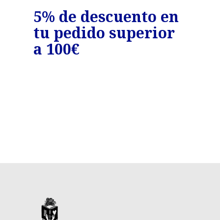
o
5% de descuento en
7%
tu pedido superior
tu
€
a 100€
a 