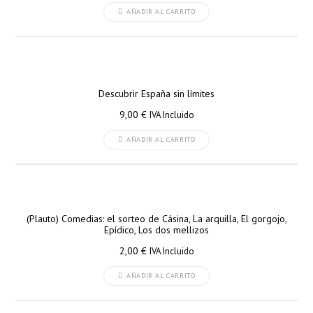
AÑADIR AL CARRITO
Descubrir España sin límites
9,00
€
IVA Incluido
AÑADIR AL CARRITO
(Plauto) Comedias: el sorteo de Cásina, La arquilla, El gorgojo,
Epídico, Los dos mellizos
2,00
€
IVA Incluido
AÑADIR AL CARRITO