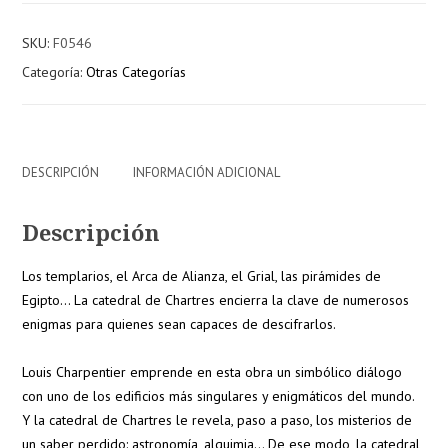
de
la
SKU:
F0546
Catedral
Categoría:
Otras Categorías
de
Chartres
cantidad
DESCRIPCIÓN
INFORMACIÓN ADICIONAL
Descripción
Los templarios, el Arca de Alianza, el Grial, las pirámides de
Egipto… La catedral de Chartres encierra la clave de numerosos
enigmas para quienes sean capaces de descifrarlos.
Louis Charpentier emprende en esta obra un simbólico diálogo
con uno de los edificios más singulares y enigmáticos del mundo.
Y la catedral de Chartres le revela, paso a paso, los misterios de
un saber perdido: astronomía, alquimia… De ese modo, la catedral