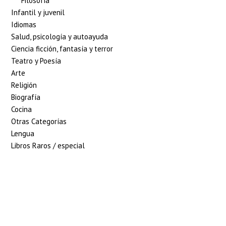
Filosofía
Infantil y juvenil
Idiomas
Salud, psicología y autoayuda
Ciencia ficción, fantasía y terror
Teatro y Poesía
Arte
Religión
Biografía
Cocina
Otras Categorías
Lengua
Libros Raros / especial
5% de descuento en tu
pedido superior a 100€