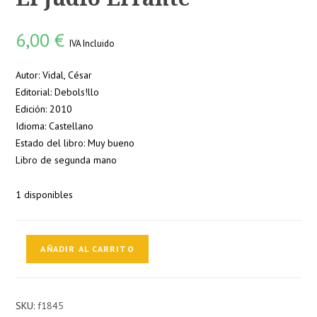
6,00
€
IVA Incluido
Autor: Vidal, César
Editorial: Debols!llo
Edición: 2010
Idioma: Castellano
Estado del libro: Muy bueno
Libro de segunda mano
1 disponibles
El
AÑADIR AL CARRITO
judio
Errante
cantidad
SKU:
f1845