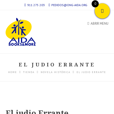
0
911 275 203
PEDIDOS@ONG-AIDA.ORG
ABRIR MENU
EL JUDIO ERRANTE
HOME
TIENDA
NOVELA HISTÓRICA
EL JUDIO ERRANTE
El judio Errante