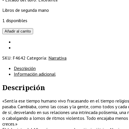
Libros de segunda mano
1 disponibles
El
Añadir al carrito
laberinto
de
Albayzín
cantidad
SKU:
F4642
Categoría:
Narrativa
Descripción
Información adicional
Descripción
«Sentía ese tiempo humano vivo fracasando en el tiempo religio
pasaba. Cambiaba, como las cosas y la gente, como todos y cada un
de sí, desvelando en sus relaciones una intrincada polisemia, un
o cabalgando a lomos de ritmos violentos. Todo encajaba menos yo
creces.»