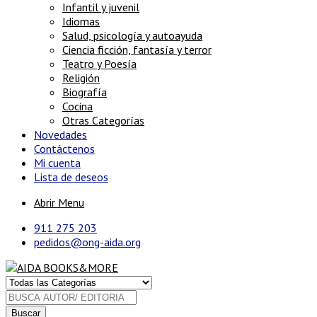
Infantil y juvenil
Idiomas
Salud, psicología y autoayuda
Ciencia ficción, fantasía y terror
Teatro y Poesía
Religión
Biografía
Cocina
Otras Categorías
Novedades
Contáctenos
Mi cuenta
Lista de deseos
Abrir Menu
911 275 203
pedidos@ong-aida.org
Buscar