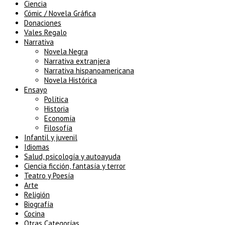
Ciencia
Cómic / Novela Gráfica
Donaciones
Vales Regalo
Narrativa
Novela Negra
Narrativa extranjera
Narrativa hispanoamericana
Novela Histórica
Ensayo
Política
Historia
Economía
Filosofía
Infantil y juvenil
Idiomas
Salud, psicología y autoayuda
Ciencia ficción, fantasía y terror
Teatro y Poesía
Arte
Religión
Biografía
Cocina
Otras Categorías