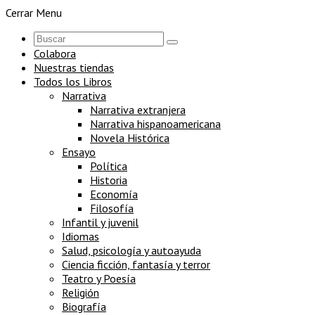
Cerrar Menu
Colabora
Nuestras tiendas
Todos los Libros
Narrativa
Narrativa extranjera
Narrativa hispanoamericana
Novela Histórica
Ensayo
Política
Historia
Economía
Filosofía
Infantil y juvenil
Idiomas
Salud, psicología y autoayuda
Ciencia ficción, fantasía y terror
Teatro y Poesía
Religión
Biografía