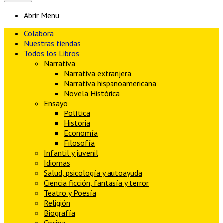
Abrir Menu
Colabora
Nuestras tiendas
Todos los Libros
Narrativa
Narrativa extranjera
Narrativa hispanoamericana
Novela Histórica
Ensayo
Política
Historia
Economía
Filosofía
Infantil y juvenil
Idiomas
Salud, psicología y autoayuda
Ciencia ficción, fantasía y terror
Teatro y Poesía
Religión
Biografía
Cocina