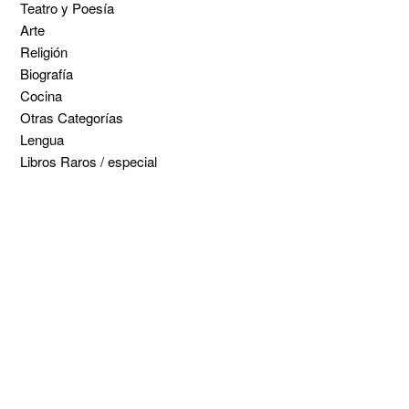
Teatro y Poesía
Arte
Religión
Biografía
Cocina
Otras Categorías
Lengua
Libros Raros / especial
5% de descuento en
tu pedido superior a
100€
7% de descuento en