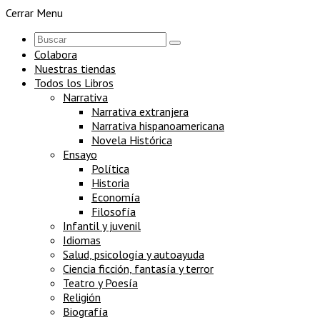
Cerrar Menu
Colabora
Nuestras tiendas
Todos los Libros
Narrativa
Narrativa extranjera
Narrativa hispanoamericana
Novela Histórica
Ensayo
Política
Historia
Economía
Filosofía
Infantil y juvenil
Idiomas
Salud, psicología y autoayuda
Ciencia ficción, fantasía y terror
Teatro y Poesía
Religión
Biografía