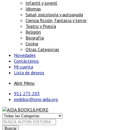
Infantil y juvenil
Idiomas
Salud, psicología y autoayuda
Ciencia ficción, fantasía y terror
Teatro y Poesía
Religión
Biografía
Cocina
Otras Categorías
Novedades
Contáctenos
Mi cuenta
Lista de deseos
Abrir Menu
911 275 203
pedidos@ong-aida.org
Buscar