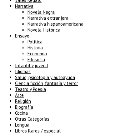
Vales Regalo
Narrativa
Novela Negra
Narrativa extranjera
Narrativa hispanoamericana
Novela Histórica
Ensayo
Política
Historia
Economía
Filosofía
Infantil y juvenil
Idiomas
Salud, psicología y autoayuda
Ciencia ficción, fantasía y terror
Teatro y Poesía
Arte
Religión
Biografía
Cocina
Otras Categorías
Lengua
Libros Raros / especial