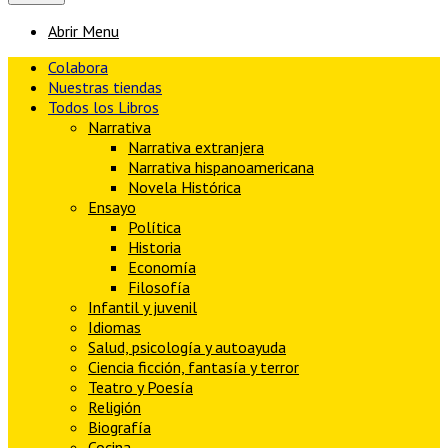
Abrir Menu
Colabora
Nuestras tiendas
Todos los Libros
Narrativa
Narrativa extranjera
Narrativa hispanoamericana
Novela Histórica
Ensayo
Política
Historia
Economía
Filosofía
Infantil y juvenil
Idiomas
Salud, psicología y autoayuda
Ciencia ficción, fantasía y terror
Teatro y Poesía
Religión
Biografía
Cocina