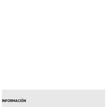
5% de descuento en tu pedido
superior a 100€
7% de descuento en tu pedido
superior a 150€
10% de descuento en tu pedido
superior a 200€
15% de descuento en pedidos
superiores a 250€
INFORMACIÓN