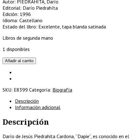
Autor: PIEDRAHÍTA, Darío
Editorial: Darío Piedrahíta
Edición: 1996
Idioma: Castellano
Estado del libro: Excelente, tapa blanda satinada
Libros de segunda mano
1 disponibles
El
Añadir al carrito
otro...rincón:
su
verdadera
historia
SKU:
E8399
Categoría:
Biografía
cantidad
Descripción
Información adicional
Descripción
Darío de Jesús Piedrahita Cardona, “Dapie”, es conocido en el