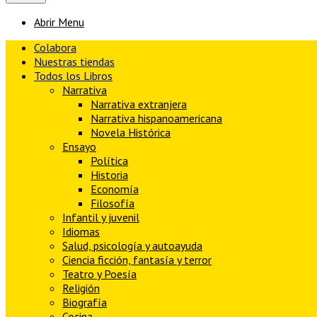
Abrir Menu
Colabora
Nuestras tiendas
Todos los Libros
Narrativa
Narrativa extranjera
Narrativa hispanoamericana
Novela Histórica
Ensayo
Política
Historia
Economía
Filosofía
Infantil y juvenil
Idiomas
Salud, psicología y autoayuda
Ciencia ficción, fantasía y terror
Teatro y Poesía
Religión
Biografía
Cocina