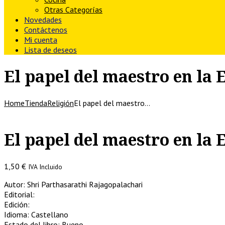
Otras Categorías
Novedades
Contáctenos
Mi cuenta
Lista de deseos
El papel del maestro en la
Home
Tienda
Religión
El papel del maestro…
El papel del maestro en la
1,50
€
IVA Incluido
Autor: Shri Parthasarathi Rajagopalachari
Editorial:
Edición:
Idioma: Castellano
Estado del libro: Bueno