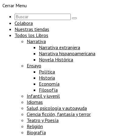
Cerrar Menu
Colabora
Nuestras tiendas
Todos los Libros
Narrativa
Narrativa extranjera
Narrativa hispanoamericana
Novela Histórica
Ensayo
Política
Historia
Economía
Filosofía
Infantil y juvenil
Idiomas
Salud, psicología y autoayuda
Ciencia ficción, fantasía y terror
Teatro y Poesía
Religión
Biografía