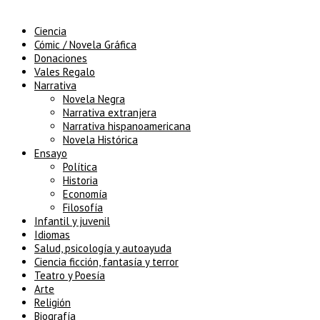
Ciencia
Cómic / Novela Gráfica
Donaciones
Vales Regalo
Narrativa
Novela Negra
Narrativa extranjera
Narrativa hispanoamericana
Novela Histórica
Ensayo
Política
Historia
Economía
Filosofía
Infantil y juvenil
Idiomas
Salud, psicología y autoayuda
Ciencia ficción, fantasía y terror
Teatro y Poesía
Arte
Religión
Biografía