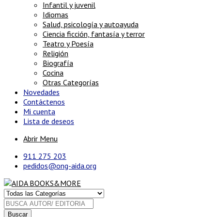
Infantil y juvenil
Idiomas
Salud, psicología y autoayuda
Ciencia ficción, fantasía y terror
Teatro y Poesía
Religión
Biografía
Cocina
Otras Categorías
Novedades
Contáctenos
Mi cuenta
Lista de deseos
Abrir Menu
911 275 203
pedidos@ong-aida.org
Buscar