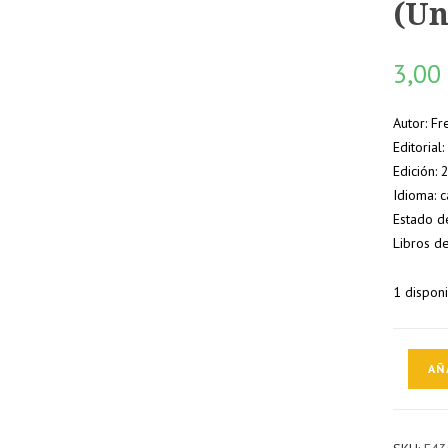
(Un
3,0
Autor: F
Editorial
Edición:
Idioma: c
Estado d
Libros d
1 dispon
El
AÑ
peor
vecino
del