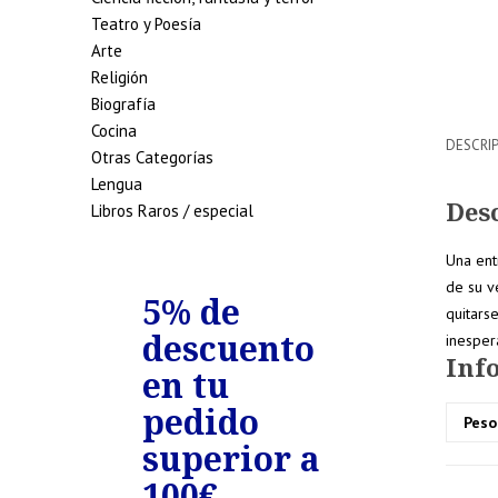
Teatro y Poesía
Arte
Religión
Biografía
Cocina
DESCRI
Otras Categorías
Lengua
Des
Libros Raros / especial
Una ent
de su v
de
5% de
7% de
quitars
uento
descuento
descue
inesper
Inf
edidos
en tu
en tu
riores
pedido
pedido
Peso
0€
superior a
superio
100€
150€