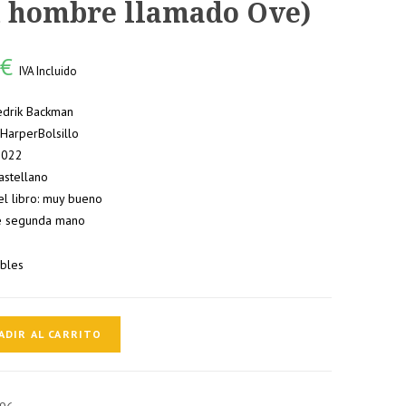
 hombre llamado Ove)
0
€
IVA Incluido
redrik Backman
: HarperBolsillo
 2022
astellano
el libro: muy bueno
e segunda mano
ibles
ADIR AL CARRITO