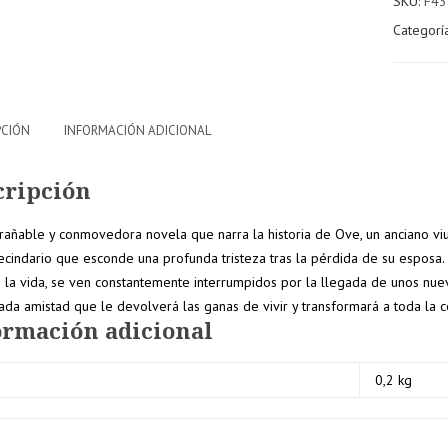
SKU:
F43
mundo
Categorí
(Un
hombre
llamado
Ove)
cantidad
PCIÓN
INFORMACIÓN ADICIONAL
cripción
rañable y conmovedora novela que narra la historia de Ove, un anciano vi
ecindario que esconde una profunda tristeza tras la pérdida de su esposa. Su
10% de
15% de
e la vida, se ven constantemente interrumpidos por la llegada de unos nue
nto
descuento
descuento
ada amistad que le devolverá las ganas de vivir y transformará a toda la 
ormación adicional
en tu
en pedido
pedido
superiore
0,2 kg
r a
superior a
a 250€
200€