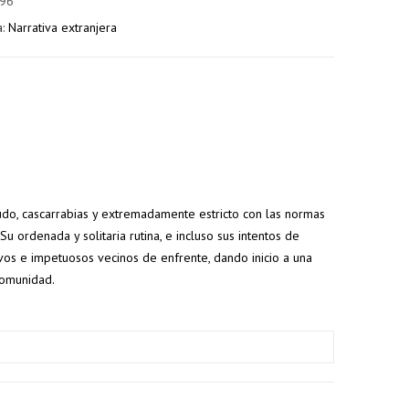
96
a:
Narrativa extranjera
udo, cascarrabias y extremadamente estricto con las normas
 ordenada y solitaria rutina, e incluso sus intentos de
5% de
7% de
vos e impetuosos vecinos de enfrente, dando inicio a una
descuento
descuento
comunidad.
s
en tu
en tu
s
pedido
pedido
superior a
superior a
100€
150€