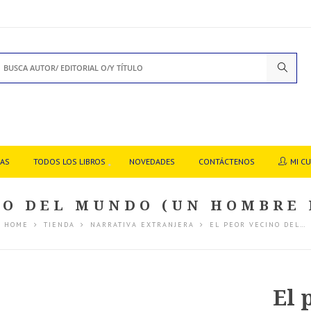
DAS
TODOS LOS LIBROS
NOVEDADES
CONTÁCTENOS
MI C
NO DEL MUNDO (UN HOMBRE
HOME
TIENDA
NARRATIVA EXTRANJERA
EL PEOR VECINO DEL…
El 