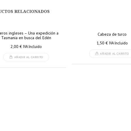
UCTOS RELACIONADOS
jeros ingleses – Una expedición a
Cabeza de turco
Tasmania en busca del Edén
1,50
€
IVA Incluido
2,00
€
IVA Incluido
AÑADIR AL CARRITO
AÑADIR AL CARRITO