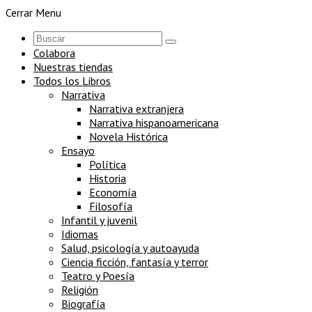
Cerrar Menu
Colabora
Nuestras tiendas
Todos los Libros
Narrativa
Narrativa extranjera
Narrativa hispanoamericana
Novela Histórica
Ensayo
Política
Historia
Economía
Filosofía
Infantil y juvenil
Idiomas
Salud, psicología y autoayuda
Ciencia ficción, fantasía y terror
Teatro y Poesía
Religión
Biografía