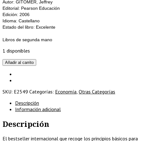
Autor: GITOMER, Jeffrey
Editorial: Pearson Educación
Edición: 2006
Idioma: Castellano
Estado del libro: Excelente
Libros de segunda mano
1 disponibles
El
Añadir al carrito
pequeño
libro
rojo
de
SKU:
E2549
Categorías:
Economía
,
Otras Categorías
la
venta
Descripción
cantidad
Información adicional
Descripción
El bestseller internacional que recoge los principios básicos para