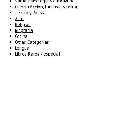
Salud, psicología y autoayuda
Ciencia ficción, fantasía y terror
Teatro y Poesía
Arte
Religión
Biografía
Cocina
Otras Categorías
Lengua
Libros Raros / especial
5% de descuento en tu pedido
superior a 100€
7% de descuento en tu pedido
superior a 150€
10% de descuento en tu pedido
superior a 200€