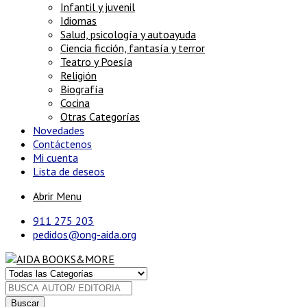
Infantil y juvenil
Idiomas
Salud, psicología y autoayuda
Ciencia ficción, fantasía y terror
Teatro y Poesía
Religión
Biografía
Cocina
Otras Categorías
Novedades
Contáctenos
Mi cuenta
Lista de deseos
Abrir Menu
911 275 203
pedidos@ong-aida.org
Buscar