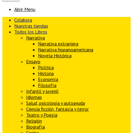
Abrir Menu
Colabora
Nuestras tiendas
Todos los Libros
Narrativa
Narrativa extranjera
Narrativa hispanoamericana
Novela Histórica
Ensayo
Política
Historia
Economía
Filosofía
Infantil y juvenil
Idiomas
Salud, psicología y autoayuda
Ciencia ficción, fantasía y terror
Teatro y Poesía
Religión
Biografía
Cocina