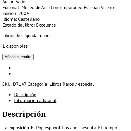
Autor: Varios
Editorial: Museo de Arte Contemporáneo Esteban Vicente
Edición: 2004
Idioma: Castellano
Estado del libro: Excelente
Libros de segunda mano
1 disponibles
El
Añadir al carrito
Pop
español
-
Los
SKU:
D7147
Categoría:
Libros Raros / especial
años
sesenta
Descripción
(exposición)
Información adicional
cantidad
Descripción
La exposición. El Pop español. Los años sesenta. El tiempo