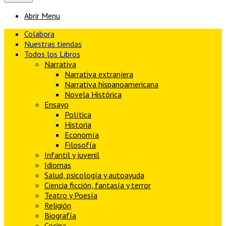
Abrir Menu
Colabora
Nuestras tiendas
Todos los Libros
Narrativa
Narrativa extranjera
Narrativa hispanoamericana
Novela Histórica
Ensayo
Política
Historia
Economía
Filosofía
Infantil y juvenil
Idiomas
Salud, psicología y autoayuda
Ciencia ficción, fantasía y terror
Teatro y Poesía
Religión
Biografía
Cocina