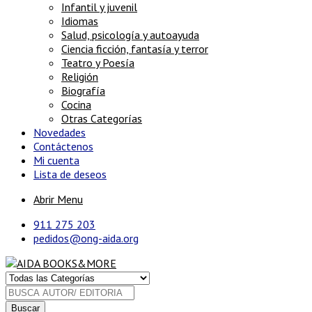
Infantil y juvenil
Idiomas
Salud, psicología y autoayuda
Ciencia ficción, fantasía y terror
Teatro y Poesía
Religión
Biografía
Cocina
Otras Categorías
Novedades
Contáctenos
Mi cuenta
Lista de deseos
Abrir Menu
911 275 203
pedidos@ong-aida.org
Buscar