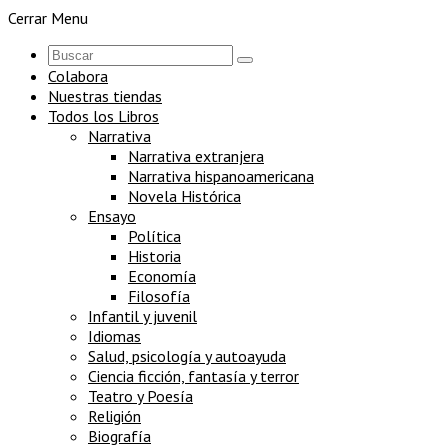
Cerrar Menu
Colabora
Nuestras tiendas
Todos los Libros
Narrativa
Narrativa extranjera
Narrativa hispanoamericana
Novela Histórica
Ensayo
Política
Historia
Economía
Filosofía
Infantil y juvenil
Idiomas
Salud, psicología y autoayuda
Ciencia ficción, fantasía y terror
Teatro y Poesía
Religión
Biografía