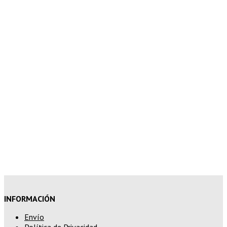
5% de descuento en tu pedido
superior a 100€
7% de descuento en tu pedido
superior a 150€
10% de descuento en tu pedido
superior a 200€
15% de descuento en pedidos
superiores a 250€
INFORMACIÓN
Envío
Política de Privacidad