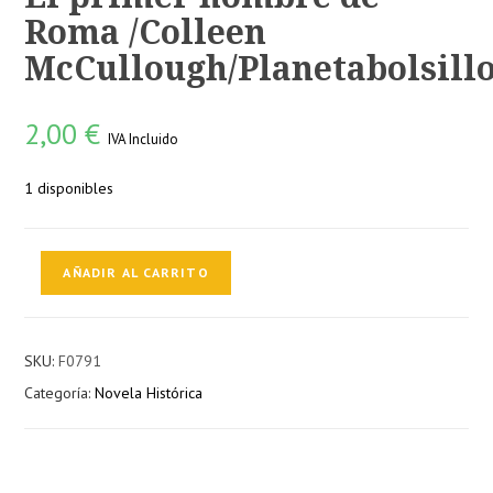
Roma /Colleen
McCullough/Planetabolsillo
2,00
€
IVA Incluido
1 disponibles
El
AÑADIR AL CARRITO
primer
hombre
de
SKU:
F0791
Roma
Categoría:
Novela Histórica
/Colleen
McCullough/Planetabolsillo,1994
cantidad