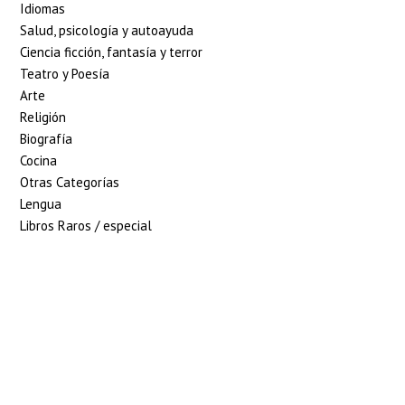
Idiomas
Salud, psicología y autoayuda
Ciencia ficción, fantasía y terror
Teatro y Poesía
Arte
Religión
Biografía
Cocina
Otras Categorías
Lengua
Libros Raros / especial
5% de descuento en
tu pedido superior
a 100€