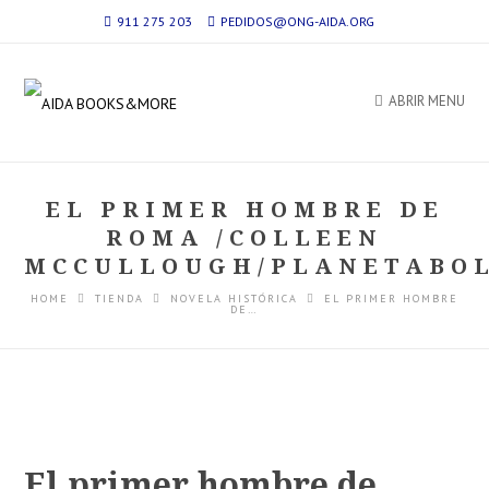
911 275 203
PEDIDOS@ONG-AIDA.ORG
ABRIR MENU
EL PRIMER HOMBRE DE
ROMA /COLLEEN
MCCULLOUGH/PLANETABOL
HOME
TIENDA
NOVELA HISTÓRICA
EL PRIMER HOMBRE
DE…
El primer hombre de