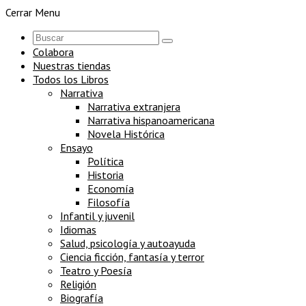
Cerrar Menu
Colabora
Nuestras tiendas
Todos los Libros
Narrativa
Narrativa extranjera
Narrativa hispanoamericana
Novela Histórica
Ensayo
Política
Historia
Economía
Filosofía
Infantil y juvenil
Idiomas
Salud, psicología y autoayuda
Ciencia ficción, fantasía y terror
Teatro y Poesía
Religión
Biografía