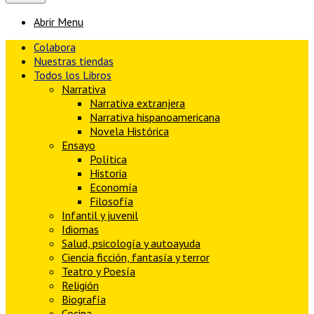
Abrir Menu
Colabora
Nuestras tiendas
Todos los Libros
Narrativa
Narrativa extranjera
Narrativa hispanoamericana
Novela Histórica
Ensayo
Política
Historia
Economía
Filosofía
Infantil y juvenil
Idiomas
Salud, psicología y autoayuda
Ciencia ficción, fantasía y terror
Teatro y Poesía
Religión
Biografía
Cocina