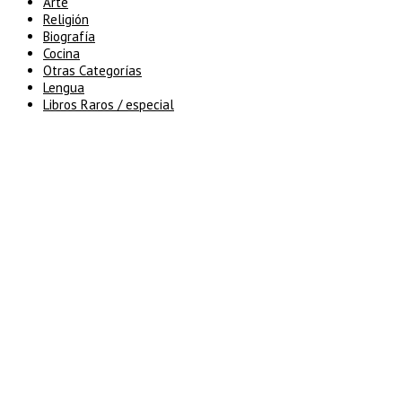
Arte
Religión
Biografía
Cocina
Otras Categorías
Lengua
Libros Raros / especial
5% de descuento en tu pedido
superior a 100€
7% de descuento en tu pedido
superior a 150€