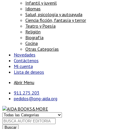
Infantil y juvenil
Idiomas
Salud, psicología y autoayuda
Ciencia ficción, fantasía y terror
Teatro y Poesía
Religión
Biografía
Cocina
Otras Categorías
Novedades
Contáctenos
Mi cuenta
Lista de deseos
Abrir Menu
911 275 203
pedidos@ong-aida.org
Buscar