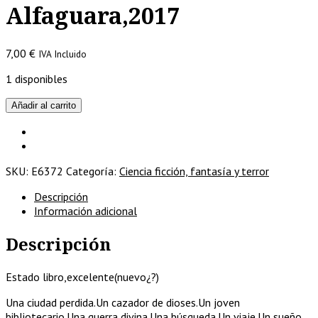
Alfaguara,2017
7,00
€
IVA Incluido
1 disponibles
El
Añadir al carrito
soñador
desconocido/
Laini
Taylor/
SKU:
E6372
Categoría:
Ciencia ficción, fantasía y terror
Alfaguara,2017
cantidad
Descripción
Información adicional
Descripción
Estado libro,excelente(nuevo¿?)
Una ciudad perdida.Un cazador de dioses.Un joven
bibliotecario.Una guerra divina.Una búsqueda.Un viaje.Un sueño.