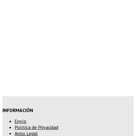
10% de descuento en tu pedido
superior a 200€
15% de descuento en pedidos
superiores a 250€
INFORMACIÓN
Envío
Política de Privacidad
Aviso Legal